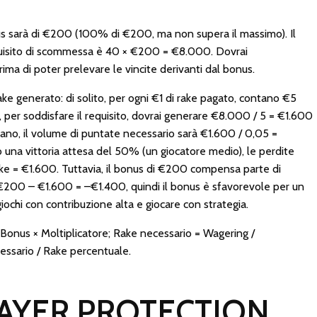
s sarà di €200 (100% di €200, ma non supera il massimo). Il
equisito di scommessa è 40 × €200 = €8.000. Dovrai
a di poter prelevare le vincite derivanti dal bonus.
ke generato: di solito, per ogni €1 di rake pagato, contano €5
i, per soddisfare il requisito, dovrai generare €8.000 / 5 = €1.600
ano, il volume di puntate necessario sarà €1.600 / 0,05 =
una vittoria attesa del 50% (un giocatore medio), le perdite
e = €1.600. Tuttavia, il bonus di €200 compensa parte di
 €200 – €1.600 = –€1.400, quindi il bonus è sfavorevole per un
iochi con contribuzione alta e giocare con strategia.
 Bonus × Moltiplicatore; Rake necessario = Wagering /
essario / Rake percentuale.
LAYER PROTECTION