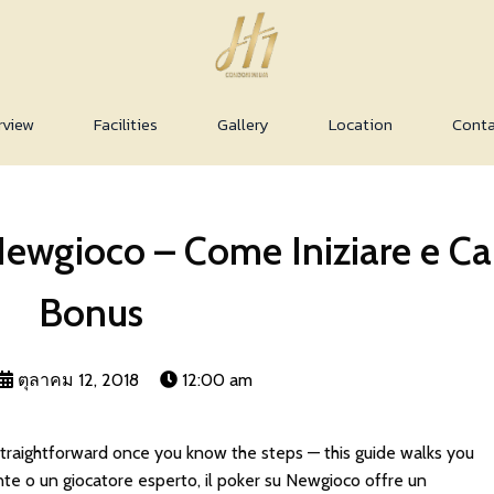
rview
Facilities
Gallery
Location
Conta
Newgioco – Come Iniziare e Cal
Bonus
ตุลาคม 12, 2018
12:00 am
straightforward once you know the steps — this guide walks you
nte o un giocatore esperto, il poker su Newgioco offre un