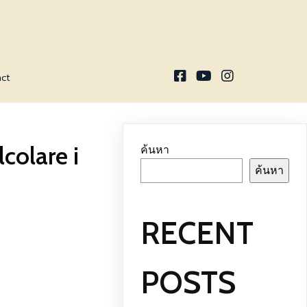
ct
colare i
ค้นหา
ค้นหา
RECENT
POSTS