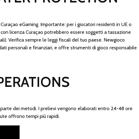
 Curaçao eGaming. Importante: per i giocatori residenti in UE o
ò con licenza Curaçao potrebbero essere soggetti a tassazione
li). Verifica sempre le leggi fiscali del tuo paese. Newgioco
 dati personali e finanziari, e offre strumenti di gioco responsabile
PERATIONS
 parte dei metodi. I prelievi vengono elaborati entro 24-48 ore
lute offrono tempi più rapidi.