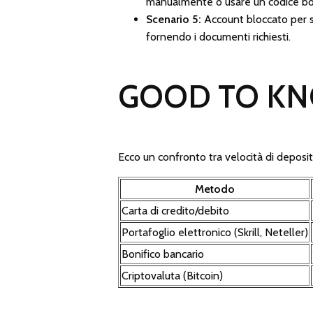
manualmente o usare un codice bo
Scenario 5:
Account bloccato per so
fornendo i documenti richiesti.
GOOD TO K
Ecco un confronto tra velocità di deposi
Metodo
Carta di credito/debito
Portafoglio elettronico (Skrill, Neteller)
Bonifico bancario
Criptovaluta (Bitcoin)