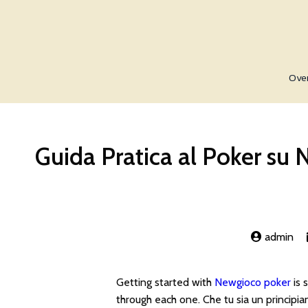
Ove
Guida Pratica al Poker su 
admin
Getting started with
Newgioco poker
is 
through each one. Che tu sia un principia