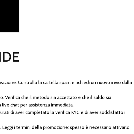
IDE
ivazione. Controlla la cartella spam e richiedi un nuovo invio dalla
. Verifica che il metodo sia accettato e che il saldo sia
ia live chat per assistenza immediata.
curati di aver completato la verifica KYC e di aver soddisfatto i
Leggi i termini della promozione: spesso è necessario attivarlo