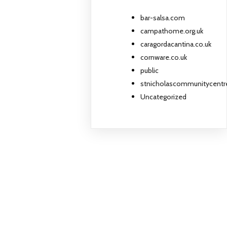
bar-salsa.com
campathome.org.uk
caragordacantina.co.uk
cornware.co.uk
public
stnicholascommunitycentre
Uncategorized