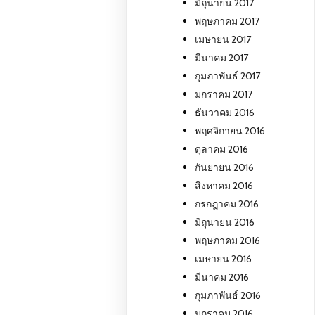
มิถุนายน 2017
พฤษภาคม 2017
เมษายน 2017
มีนาคม 2017
กุมภาพันธ์ 2017
มกราคม 2017
ธันวาคม 2016
พฤศจิกายน 2016
ตุลาคม 2016
กันยายน 2016
สิงหาคม 2016
กรกฎาคม 2016
มิถุนายน 2016
พฤษภาคม 2016
เมษายน 2016
มีนาคม 2016
กุมภาพันธ์ 2016
มกราคม 2016