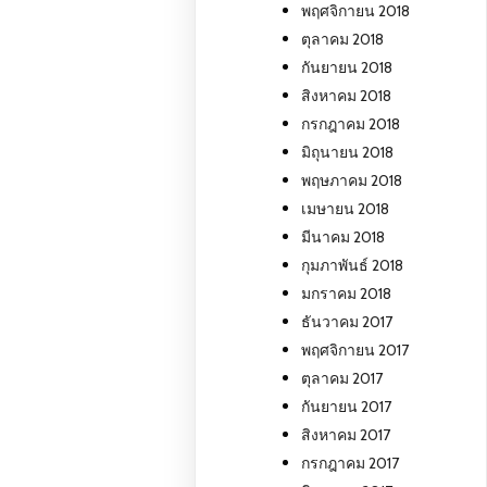
พฤศจิกายน 2018
ตุลาคม 2018
กันยายน 2018
สิงหาคม 2018
กรกฎาคม 2018
มิถุนายน 2018
พฤษภาคม 2018
เมษายน 2018
มีนาคม 2018
กุมภาพันธ์ 2018
มกราคม 2018
ธันวาคม 2017
พฤศจิกายน 2017
ตุลาคม 2017
กันยายน 2017
สิงหาคม 2017
กรกฎาคม 2017