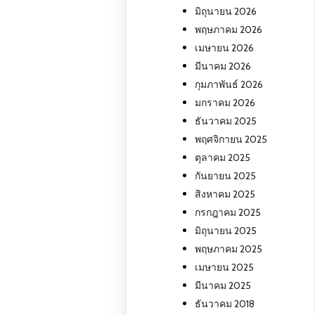
มิถุนายน 2026
พฤษภาคม 2026
เมษายน 2026
มีนาคม 2026
กุมภาพันธ์ 2026
มกราคม 2026
ธันวาคม 2025
พฤศจิกายน 2025
ตุลาคม 2025
กันยายน 2025
สิงหาคม 2025
กรกฎาคม 2025
มิถุนายน 2025
พฤษภาคม 2025
เมษายน 2025
มีนาคม 2025
ธันวาคม 2018