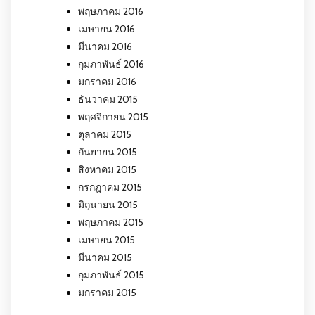
พฤษภาคม 2016
เมษายน 2016
มีนาคม 2016
กุมภาพันธ์ 2016
มกราคม 2016
ธันวาคม 2015
พฤศจิกายน 2015
ตุลาคม 2015
กันยายน 2015
สิงหาคม 2015
กรกฎาคม 2015
มิถุนายน 2015
พฤษภาคม 2015
เมษายน 2015
มีนาคม 2015
กุมภาพันธ์ 2015
มกราคม 2015