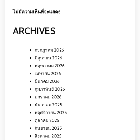
ไม่มีความเห็นที่จะแสดง
ARCHIVES
กรกฎาคม 2026
มิถุนายน 2026
พฤษภาคม 2026
เมษายน 2026
มีนาคม 2026
กุมภาพันธ์ 2026
มกราคม 2026
ธันวาคม 2025
พฤศจิกายน 2025
ตุลาคม 2025
กันยายน 2025
สิงหาคม 2025