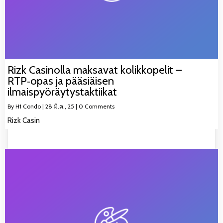
Rizk Casinolla maksavat kolikkopelit –
RTP‑opas ja pääsiäisen
ilmaispyöräytystaktiikat
By
H1 Condo
|
28
มี.ค., 25
|
0 Comments
Rizk Casin