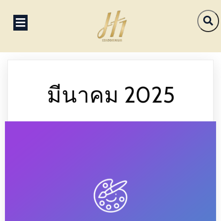
มีนาคม 2025