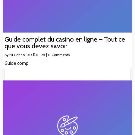
Guide complet du casino en ligne – Tout ce
que vous devez savoir
By
H1 Condo
|
30
มี.ค., 25
|
0 Comments
Guide comp