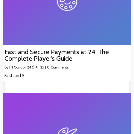
Fast and Secure Payments at 24: The
Complete Player’s Guide
By
H1 Condo
|
24
มี.ค., 25
|
0 Comments
Fast and S