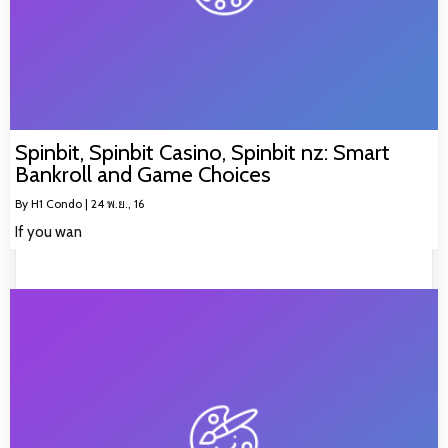
Spinbit, Spinbit Casino, Spinbit nz: Smart
Bankroll and Game Choices
By
H1 Condo
|
24
พ.ย., 16
If you wan