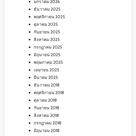
มกราคม 2026
ธันวาคม 2025
พฤศจิกายน 2025
ตุลาคม 2025
กันยายน 2025
สิงหาคม 2025
กรกฎาคม 2025
มิถุนายน 2025
พฤษภาคม 2025
เมษายน 2025
มีนาคม 2025
ธันวาคม 2018
พฤศจิกายน 2018
ตุลาคม 2018
กันยายน 2018
สิงหาคม 2018
กรกฎาคม 2018
มิถุนายน 2018