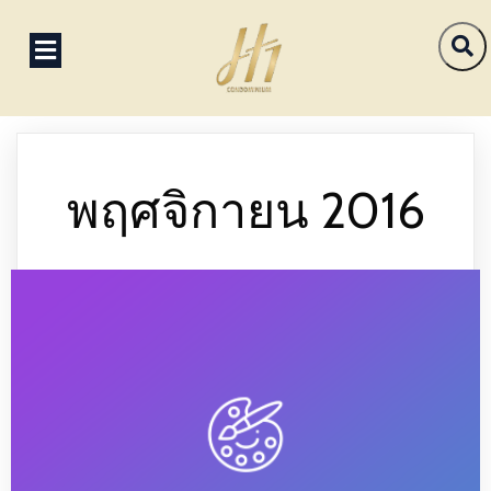
พฤศจิกายน 2016