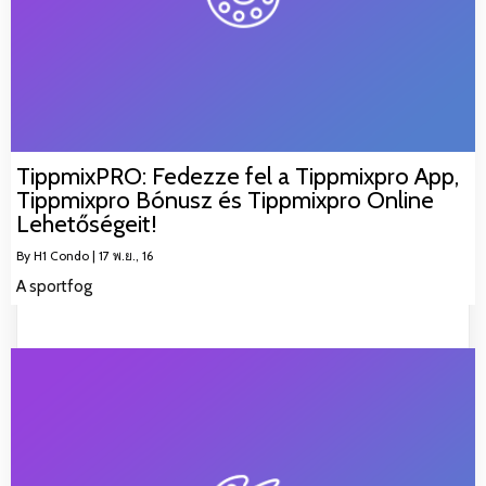
TippmixPRO: Fedezze fel a Tippmixpro App,
Tippmixpro Bónusz és Tippmixpro Online
Lehetőségeit!
By
H1 Condo
|
17
พ.ย., 16
A sportfog