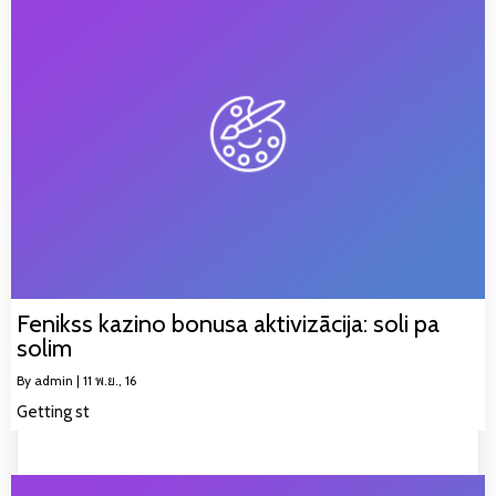
Fenikss kazino bonusa aktivizācija: soli pa
solim
By
admin
|
11
พ.ย., 16
Getting st