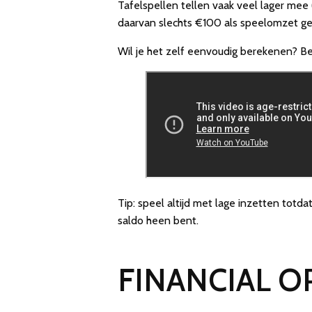
Tafelspellen tellen vaak veel lager mee
daarvan slechts €100 als speelomzet ge
Wil je het zelf eenvoudig berekenen? Bek
Tip: speel altijd met lage inzetten totd
saldo heen bent.
FINANCIAL O