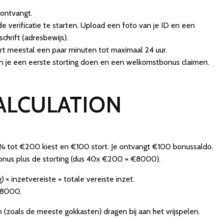
e ontvangt.
 de verificatie te starten. Upload een foto van je ID en een
chrift (adresbewijs).
rt meestal een paar minuten tot maximaal 24 uur.
kun je een eerste storting doen en een welkomstbonus claimen.
ALCULATION
% tot €200 kiest en €100 stort. Je ontvangt €100 bonussaldo.
onus plus de storting (dus 40x €200 = €8000).
 × inzetvereiste = totale vereiste inzet.
€8000.
(zoals de meeste gokkasten) dragen bij aan het vrijspelen.