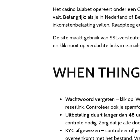
Het casino lalabet opereert onder een C
valt.
Belangrijk:
als je in Nederland of B
inkomstenbelasting vallen. Raadpleeg ee
De site maakt gebruik van SSL‑versleutel
en klik nooit op verdachte links in e‑ma
WHEN THIN
Wachtwoord vergeten
– klik op '
resetlink. Controleer ook je spamfo
Uitbetaling duurt langer dan 48 u
controle nodig. Zorg dat je alle d
KYC afgewezen
– controleer of je
overeenkomt met het bestand. Vra