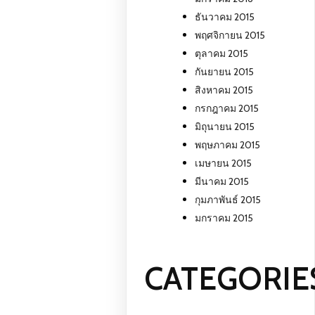
ธันวาคม 2015
พฤศจิกายน 2015
ตุลาคม 2015
กันยายน 2015
สิงหาคม 2015
กรกฎาคม 2015
มิถุนายน 2015
พฤษภาคม 2015
เมษายน 2015
มีนาคม 2015
กุมภาพันธ์ 2015
มกราคม 2015
CATEGORIE