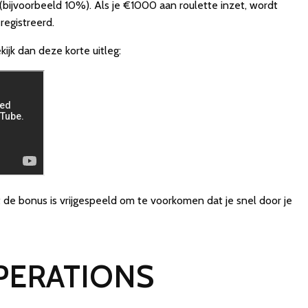
 (bijvoorbeeld 10%). Als je €1000 aan roulette inzet, wordt
registreerd.
ijk dan deze korte uitleg:
at de bonus is vrijgespeeld om te voorkomen dat je snel door je
PERATIONS