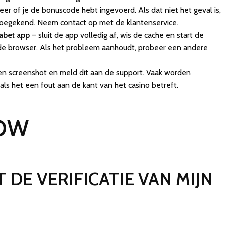
eer of je de bonuscode hebt ingevoerd. Als dat niet het geval is,
toegekend. Neem contact op met de klantenservice.
abet app
– sluit de app volledig af, wis de cache en start de
de browser. Als het probleem aanhoudt, probeer een andere
n screenshot en meld dit aan de support. Vaak worden
ls het een fout aan de kant van het casino betreft.
NOW
DE VERIFICATIE VAN MIJN