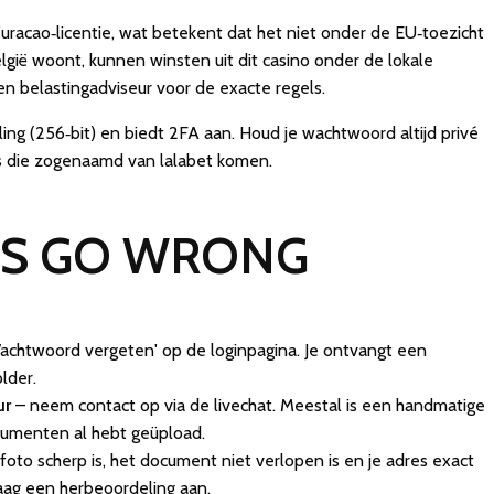
uracao‑licentie, wat betekent dat het niet onder de EU‑toezicht
elgië woont, kunnen winsten uit dit casino onder de lokale
n belastingadviseur voor de exacte regels.
ing (256‑bit) en biedt 2FA aan. Houd je wachtwoord altijd privé
ils die zogenaamd van lalabet komen.
GS GO WRONG
Wachtwoord vergeten' op de loginpagina. Je ontvangt een
lder.
ur
– neem contact op via de livechat. Meestal is een handmatige
ocumenten al hebt geüpload.
 foto scherp is, het document niet verlopen is en je adres exact
ag een herbeoordeling aan.