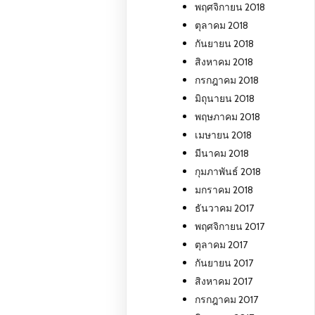
พฤศจิกายน 2018
ตุลาคม 2018
กันยายน 2018
สิงหาคม 2018
กรกฎาคม 2018
มิถุนายน 2018
พฤษภาคม 2018
เมษายน 2018
มีนาคม 2018
กุมภาพันธ์ 2018
มกราคม 2018
ธันวาคม 2017
พฤศจิกายน 2017
ตุลาคม 2017
กันยายน 2017
สิงหาคม 2017
กรกฎาคม 2017