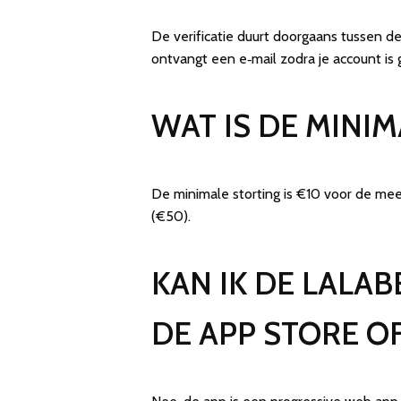
De verificatie duurt doorgaans tussen de
ontvangt een e‑mail zodra je account is
WAT IS DE MINI
De minimale storting is €10 voor de me
(€50).
KAN IK DE LALA
DE APP STORE O