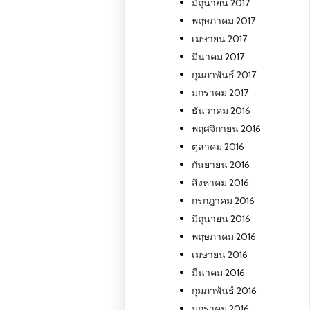
มิถุนายน 2017
พฤษภาคม 2017
เมษายน 2017
มีนาคม 2017
กุมภาพันธ์ 2017
มกราคม 2017
ธันวาคม 2016
พฤศจิกายน 2016
ตุลาคม 2016
กันยายน 2016
สิงหาคม 2016
กรกฎาคม 2016
มิถุนายน 2016
พฤษภาคม 2016
เมษายน 2016
มีนาคม 2016
กุมภาพันธ์ 2016
มกราคม 2016