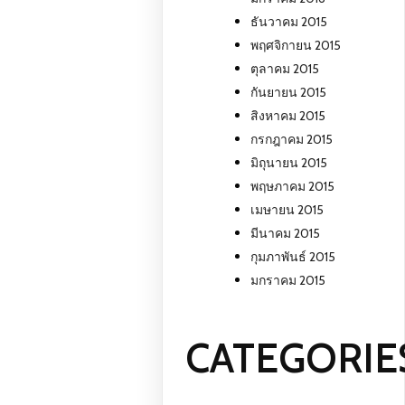
ธันวาคม 2015
พฤศจิกายน 2015
ตุลาคม 2015
กันยายน 2015
สิงหาคม 2015
กรกฎาคม 2015
มิถุนายน 2015
พฤษภาคม 2015
เมษายน 2015
มีนาคม 2015
กุมภาพันธ์ 2015
มกราคม 2015
CATEGORIE