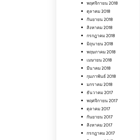
พฤศจิกายน 2018
ตุลาคม 2018
กันยายน 2018
สิงหาคม 2018
กรกฎาคม 2018
มิถุนายน 2018
พฤษภาคม 2018
เมษายน 2018
มีนาคม 2018
กุมภาพันธ์ 2018
มกราคม 2018
ธันวาคม 2017
พฤศจิกายน 2017
ตุลาคม 2017
กันยายน 2017
สิงหาคม 2017
กรกฎาคม 2017