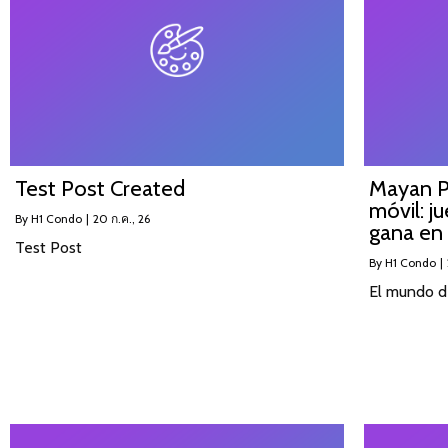
Test Post Created
Mayan P
móvil: j
By
H1 Condo
|
20
ก.ค., 26
gana en
Test Post
By
H1 Condo
|
El mundo d