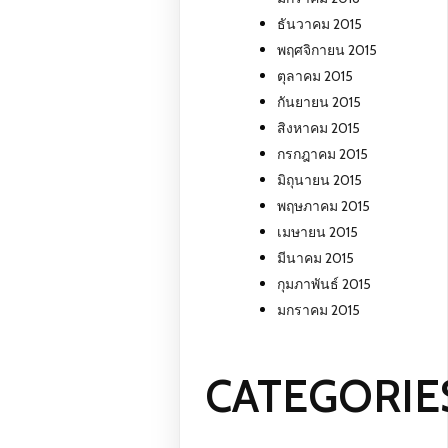
ธันวาคม 2015
พฤศจิกายน 2015
ตุลาคม 2015
กันยายน 2015
สิงหาคม 2015
กรกฎาคม 2015
มิถุนายน 2015
พฤษภาคม 2015
เมษายน 2015
มีนาคม 2015
กุมภาพันธ์ 2015
มกราคม 2015
CATEGORIE