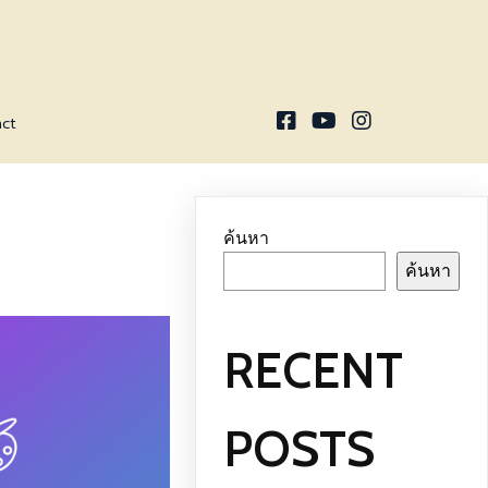
ct
ค้นหา
ค้นหา
RECENT
POSTS