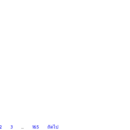
2
3
…
165
ถัดไป