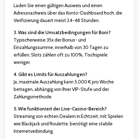
Laden Sie einen gültigen Ausweis und einen
Adressnachweis über das Konto-Dashboard hoch; die
Verifizierung dauert meist 24-48 Stunden.
3. Was sind die Umsatzbedingungen für Boni?
Typischerweise 35x der Bonus- und
Einzahlungssumme, innerhalb von 30 Tagen zu
erfüllen; Slots zählen oft zu 100%, Tischspiele
weniger.
4. Gibt es Limits für Auszahlungen?
Ja, maximale Auszahlung kann 5.000 € pro Woche
betragen, abhängig von Ihrer VIP-Stufe und der
Zahlungsmethode.
5. Wie funktioniert der Live-Casino-Bereich?
Streaming von echten Dealern in Echtzeit, mit Spielen
wie Blackjack und Roulette; benötigt eine stabile
Internetverbindung.