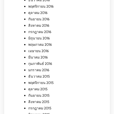
ธันวาคม 2016
พฤศจิกายน 2016
ตุลาคม 2016
กันยายน 2016
สิงหาคม 2016
กรกฎาคม 2016
มิถุนายน 2016
พฤษภาคม 2016
เมษายน 2016
มีนาคม 2016
กุมภาพันธ์ 2016
มกราคม 2016
ธันวาคม 2015
พฤศจิกายน 2015
ตุลาคม 2015
กันยายน 2015
สิงหาคม 2015
กรกฎาคม 2015