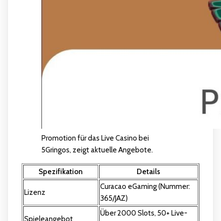
Promotion für das Live Casino bei
5Gringos, zeigt aktuelle Angebote.
Spezifikation
Details
Curacao eGaming (Nummer:
Lizenz
365/JAZ)
Über 2000 Slots, 50+ Live-
Spieleangebot