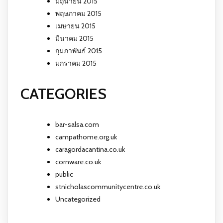
มิถุนายน 2015
พฤษภาคม 2015
เมษายน 2015
มีนาคม 2015
กุมภาพันธ์ 2015
มกราคม 2015
CATEGORIES
bar-salsa.com
campathome.org.uk
caragordacantina.co.uk
cornware.co.uk
public
stnicholascommunitycentre.co.uk
Uncategorized