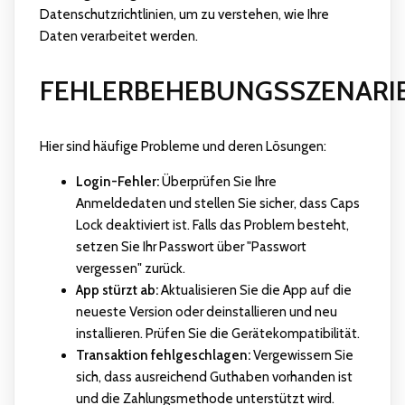
Datenschutzrichtlinien, um zu verstehen, wie Ihre
Daten verarbeitet werden.
FEHLERBEHEBUNGSSZENARI
Hier sind häufige Probleme und deren Lösungen:
Login-Fehler:
Überprüfen Sie Ihre
Anmeldedaten und stellen Sie sicher, dass Caps
Lock deaktiviert ist. Falls das Problem besteht,
setzen Sie Ihr Passwort über "Passwort
vergessen" zurück.
App stürzt ab:
Aktualisieren Sie die App auf die
neueste Version oder deinstallieren und neu
installieren. Prüfen Sie die Gerätekompatibilität.
Transaktion fehlgeschlagen:
Vergewissern Sie
sich, dass ausreichend Guthaben vorhanden ist
und die Zahlungsmethode unterstützt wird.