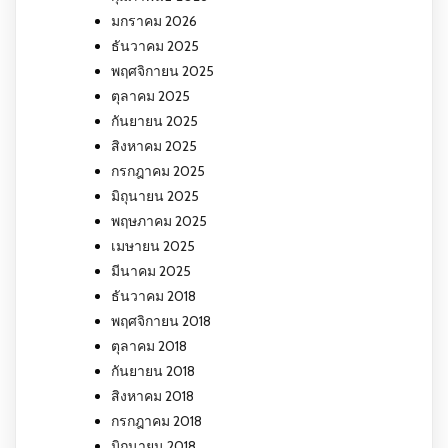
มกราคม 2026
ธันวาคม 2025
พฤศจิกายน 2025
ตุลาคม 2025
กันยายน 2025
สิงหาคม 2025
กรกฎาคม 2025
มิถุนายน 2025
พฤษภาคม 2025
เมษายน 2025
มีนาคม 2025
ธันวาคม 2018
พฤศจิกายน 2018
ตุลาคม 2018
กันยายน 2018
สิงหาคม 2018
กรกฎาคม 2018
มิถุนายน 2018