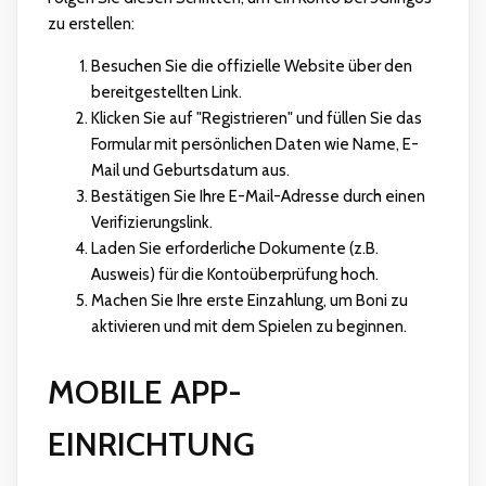
zu erstellen:
Besuchen Sie die offizielle Website über den
bereitgestellten Link.
Klicken Sie auf "Registrieren" und füllen Sie das
Formular mit persönlichen Daten wie Name, E-
Mail und Geburtsdatum aus.
Bestätigen Sie Ihre E-Mail-Adresse durch einen
Verifizierungslink.
Laden Sie erforderliche Dokumente (z.B.
Ausweis) für die Kontoüberprüfung hoch.
Machen Sie Ihre erste Einzahlung, um Boni zu
aktivieren und mit dem Spielen zu beginnen.
MOBILE APP-
EINRICHTUNG