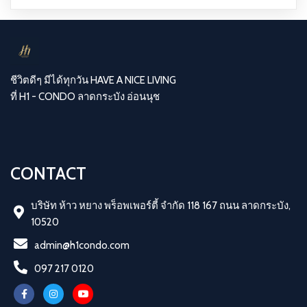
ชีวิตดีๆ มีได้ทุกวัน HAVE A NICE LIVING
ที่ H1 - CONDO ลาดกระบัง อ่อนนุช
CONTACT
บริษัท ห้าว หยาง พร็อพเพอร์ตี้ จำกัด 118 167 ถนน ลาดกระบัง,
10520
admin@h1condo.com
097 217 0120