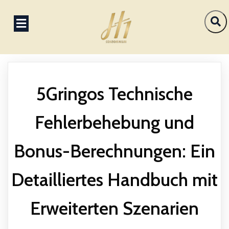
5Gringos Technische
Fehlerbehebung und
Bonus-Berechnungen: Ein
Detailliertes Handbuch mit
Erweiterten Szenarien