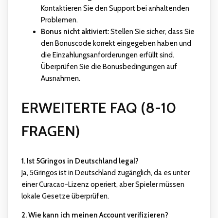
Kontaktieren Sie den Support bei anhaltenden
Problemen.
Bonus nicht aktiviert:
Stellen Sie sicher, dass Sie
den Bonuscode korrekt eingegeben haben und
die Einzahlungsanforderungen erfüllt sind.
Überprüfen Sie die Bonusbedingungen auf
Ausnahmen.
ERWEITERTE FAQ (8-10
FRAGEN)
1. Ist 5Gringos in Deutschland legal?
Ja, 5Gringos ist in Deutschland zugänglich, da es unter
einer Curacao-Lizenz operiert, aber Spieler müssen
lokale Gesetze überprüfen.
2. Wie kann ich meinen Account verifizieren?