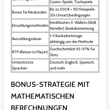
Casino-Spiele, Tischspiele
Bis zu 500 € + 150 Freispiele,
Bonus für Neukunden
35x Umsatzbedingungen
Kreditkarten, E-Wallets (Skrill,
Einzahlungsmethoden
Neteller), Banküberweisung
1-5 Bankarbeitstage,
Auszahlungsdauer
abhängig von der Methode
Durchschnittlich 95-97% für
RTP (Return to Player)
Slots
Unterstützte
Deutsch, Englisch, Spanisch,
Sprachen
und mehr
BONUS-STRATEGIE MIT
MATHEMATISCHEN
BERECHNUNGEN