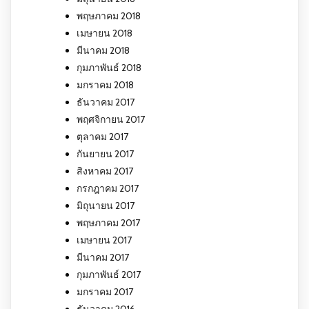
พฤษภาคม 2018
เมษายน 2018
มีนาคม 2018
กุมภาพันธ์ 2018
มกราคม 2018
ธันวาคม 2017
พฤศจิกายน 2017
ตุลาคม 2017
กันยายน 2017
สิงหาคม 2017
กรกฎาคม 2017
มิถุนายน 2017
พฤษภาคม 2017
เมษายน 2017
มีนาคม 2017
กุมภาพันธ์ 2017
มกราคม 2017