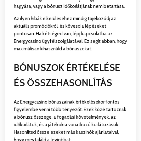
hagyása, vagy a bónusz időkorlátjának nem betartása.
Az ilyen hibák elkerüléséhez mindig tájékozódj az
aktuális promóciókról, és kövesd a lépéseket
pontosan. Ha kétséged van, lépj kapcsolatba az
Energycasino ügyfélszolgálatával. Ez segít abban, hogy
maximálisan kihasználd a bónuszokat.
BÓNUSZOK ÉRTÉKELÉSE
ÉS ÖSSZEHASONLÍTÁS
Az Energycasino bónuszainak értékelésekor fontos
figyelembe venni több tényezőt. Ezek közé tartoznak
a bónusz összege, a fogadási követelmények, az
időkorlátok, és a játékokra vonatkozó korlátozások.
Hasonlítsd össze ezeket más kaszinók ajánlataival,
hogy megtaláld a legjobbat.