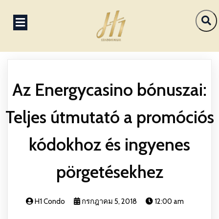
Az Energycasino bónuszai:
Teljes útmutató a promóciós
kódokhoz és ingyenes
pörgetésekhez
H1 Condo
กรกฎาคม 5, 2018
12:00 am