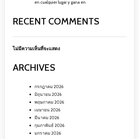
en cualquier lugar y gana en
RECENT COMMENTS
ไม่มีความเห็นที่จะแสดง
ARCHIVES
กรกฎาคม 2026
มิถุนายน 2026
พฤษภาคม 2026
เมษายน 2026
มีนาคม 2026
กุมภาพันธ์ 2026
มกราคม 2026