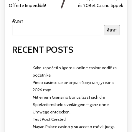
Offerte Imperdibili!
és 20Bet Casino tippek
ค้นหา
ค้นหา
RECENT POSTS
Kako započeti s igrom u online casinu: vodič za
početnike
Pinco casino: какие игры и бонусы ждут вас в
2026 году
Mit einem Gransino Bonus lässt sich die
Spielzeit mühelos verlängern – ganz ohne
Umwege entdecken.
Test Post Created
Mayan Palace casino y su acceso móvil: juega