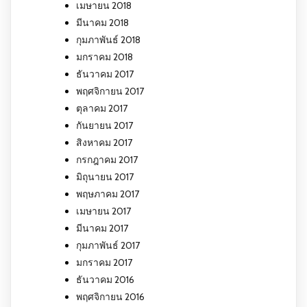
เมษายน 2018
มีนาคม 2018
กุมภาพันธ์ 2018
มกราคม 2018
ธันวาคม 2017
พฤศจิกายน 2017
ตุลาคม 2017
กันยายน 2017
สิงหาคม 2017
กรกฎาคม 2017
มิถุนายน 2017
พฤษภาคม 2017
เมษายน 2017
มีนาคม 2017
กุมภาพันธ์ 2017
มกราคม 2017
ธันวาคม 2016
พฤศจิกายน 2016