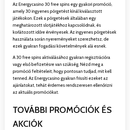
Az Energycasino 30 free spins egy gyakori promóció,
amely 30 ingyenes pörgetést kínál kiválasztott
játékokon. Ezek a pörgetések általában egy
meghatározott slotjátékhoz kapcsolódnak, és
korlátozott időre érvényesek. Az ingyenes pörgetések
használata során nyereményeket szerezhetsz, de
ezek gyakran fogadási követelmények alá esnek.
A 30 free spins aktiválásához gyakran regisztrációra
vagy első befizetésre van szükség. Nézd meg a
promóció feltételeit, hogy pontosan tudjad, mit kell
tenned. Az Energycasino gyakran frissíti ezeket az
ajánlatokat, tehát érdemes rendszeresen ellenőrizni
az aktuális promóciókat.
TOVÁBBI PROMÓCIÓK ÉS
AKCIÓK