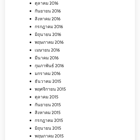
ตุลาคม 2016
กันยายน 2016
สิงหาคม 2016
กรกฎาคม 2016
มิถุนายน 2016
พฤษภาคม 2016
เมษายน 2016
มีนาคม 2016
กุมภาพันธ์ 2016
มกราคม 2016
ธันวาคม 2015
พฤศจิกายน 2015
ตุลาคม 2015
กันยายน 2015
สิงหาคม 2015
กรกฎาคม 2015
มิถุนายน 2015
พฤษภาคม 2015