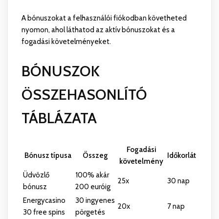
A bónuszokat a felhasználói fiókodban követheted
nyomon, ahol láthatod az aktív bónuszokat és a
fogadási követelményeket.
BÓNUSZOK
ÖSSZEHASONLÍTÓ
TÁBLÁZATA
Fogadási
Bónusz típusa
Összeg
Időkorlát
követelmény
Üdvözlő
100% akár
25x
30 nap
bónusz
200 euróig
Energycasino
30 ingyenes
20x
7 nap
30 free spins
pörgetés