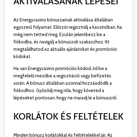
AKTIVÁLÁSÁNAK LÉPÉSEI
Az Energycasino bónuszainak aktiválása általában
egyszerű folyamat. Először regisztrálj a kaszinóban, ha
még nem tetted meg. Ezután jelentkezz be a
fiókodba, és navigálj a bónuszok szakaszhoz. Itt
megtalálhatod az aktuális ajánlatokat és promóciós
kódokat.
Ha van Energycasino promóciós kódod, írd be a
megfelelő mezőbe a regisztráció vagy befizetés
során. A bónusz általában azonnal hozzáadódik a
fiókodhoz. Győződj meg róla, hogy követed a
lépéseket pontosan, hogy ne maradj le a bónuszról.
KORLÁTOK ÉS FELTÉTELEK
Minden bónusz korlátokkal és feltételekkel jár. Az