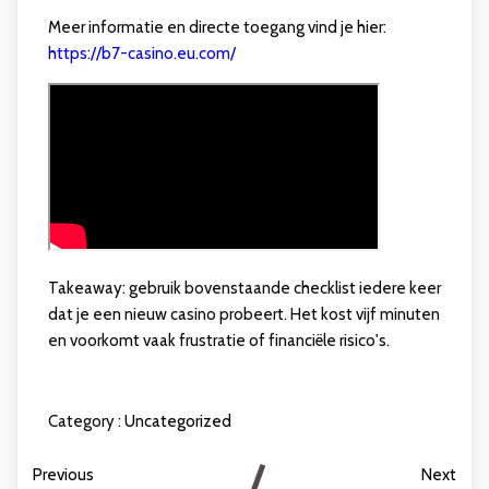
Meer informatie en directe toegang vind je hier:
https://b7-casino.eu.com/
Takeaway: gebruik bovenstaande checklist iedere keer
dat je een nieuw casino probeert. Het kost vijf minuten
en voorkomt vaak frustratie of financiële risico's.
Category :
Uncategorized
Previous
Next