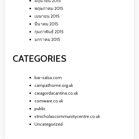
มิถุนายน 2015
พฤษภาคม 2015
เมษายน 2015
มีนาคม 2015
กุมภาพันธ์ 2015
มกราคม 2015
CATEGORIES
bar-salsa.com
campathome.org.uk
caragordacantina.co.uk
cornware.co.uk
public
stnicholascommunitycentre.co.uk
Uncategorized