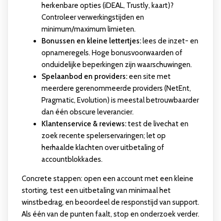
herkenbare opties (iDEAL, Trustly, kaart)?
Controleer verwerkingstijden en
minimum/maximum limieten.
Bonussen en kleine lettertjes:
lees de inzet- en
opnameregels. Hoge bonusvoorwaarden of
onduidelijke beperkingen zijn waarschuwingen.
Spelaanbod en providers:
een site met
meerdere gerenommeerde providers (NetEnt,
Pragmatic, Evolution) is meestal betrouwbaarder
dan één obscure leverancier.
Klantenservice & reviews:
test de livechat en
zoek recente spelerservaringen; let op
herhaalde klachten over uitbetaling of
accountblokkades.
Concrete stappen: open een account met een kleine
storting, test een uitbetaling van minimaal het
winstbedrag, en beoordeel de responstijd van support.
Als één van de punten faalt, stop en onderzoek verder.