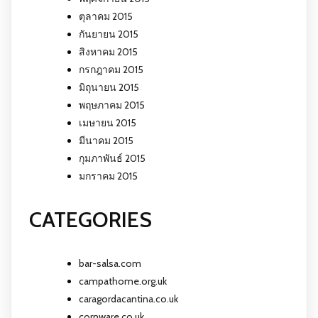
ตุลาคม 2015
กันยายน 2015
สิงหาคม 2015
กรกฎาคม 2015
มิถุนายน 2015
พฤษภาคม 2015
เมษายน 2015
มีนาคม 2015
กุมภาพันธ์ 2015
มกราคม 2015
CATEGORIES
bar-salsa.com
campathome.org.uk
caragordacantina.co.uk
cornware.co.uk