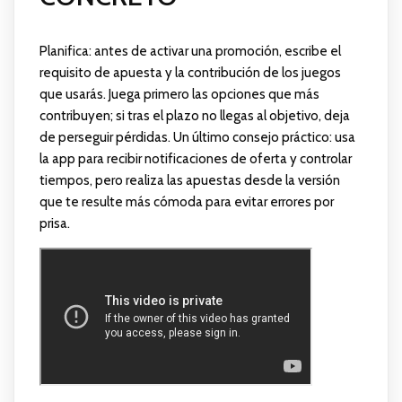
Planifica: antes de activar una promoción, escribe el
requisito de apuesta y la contribución de los juegos
que usarás. Juega primero las opciones que más
contribuyen; si tras el plazo no llegas al objetivo, deja
de perseguir pérdidas. Un último consejo práctico: usa
la app para recibir notificaciones de oferta y controlar
tiempos, pero realiza las apuestas desde la versión
que te resulte más cómoda para evitar errores por
prisa.