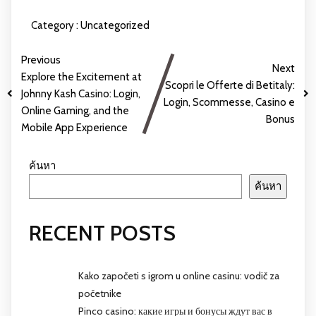
Category :
Uncategorized
Previous
Next
Explore the Excitement at
Scopri le Offerte di Betitaly:
Johnny Kash Casino: Login,
Login, Scommesse, Casino e
Online Gaming, and the
Bonus
Mobile App Experience
ค้นหา
ค้นหา
RECENT POSTS
Kako započeti s igrom u online casinu: vodič za
početnike
Pinco casino: какие игры и бонусы ждут вас в