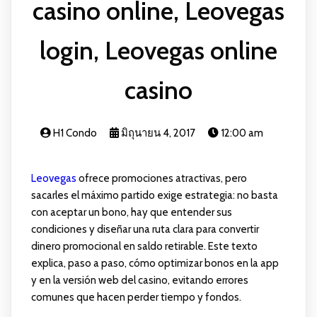
casino online, Leovegas
login, Leovegas online
casino
H1 Condo
มิถุนายน 4, 2017
12:00 am
Leovegas
ofrece promociones atractivas, pero
sacarles el máximo partido exige estrategia: no basta
con aceptar un bono, hay que entender sus
condiciones y diseñar una ruta clara para convertir
dinero promocional en saldo retirable. Este texto
explica, paso a paso, cómo optimizar bonos en la app
y en la versión web del casino, evitando errores
comunes que hacen perder tiempo y fondos.