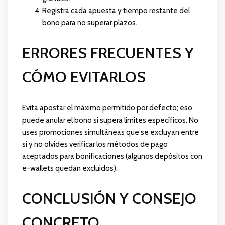
Registra cada apuesta y tiempo restante del
bono para no superar plazos.
ERRORES FRECUENTES Y
CÓMO EVITARLOS
Evita apostar el máximo permitido por defecto; eso
puede anular el bono si supera límites específicos. No
uses promociones simultáneas que se excluyan entre
sí y no olvides verificar los métodos de pago
aceptados para bonificaciones (algunos depósitos con
e-wallets quedan excluidos).
CONCLUSIÓN Y CONSEJO
CONCRETO