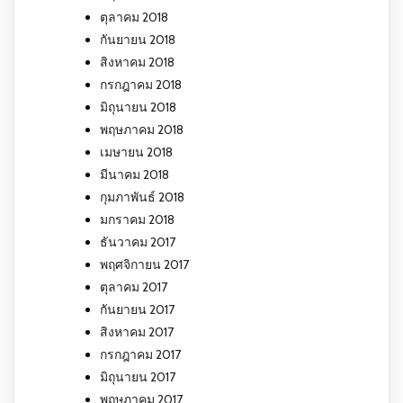
ตุลาคม 2018
กันยายน 2018
สิงหาคม 2018
กรกฎาคม 2018
มิถุนายน 2018
พฤษภาคม 2018
เมษายน 2018
มีนาคม 2018
กุมภาพันธ์ 2018
มกราคม 2018
ธันวาคม 2017
พฤศจิกายน 2017
ตุลาคม 2017
กันยายน 2017
สิงหาคม 2017
กรกฎาคม 2017
มิถุนายน 2017
พฤษภาคม 2017