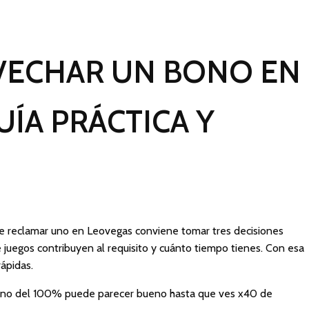
ECHAR UN BONO EN
UÍA PRÁCTICA Y
de reclamar uno en Leovegas conviene tomar tres decisiones
 juegos contribuyen al requisito y cuánto tiempo tienes. Con esa
rápidas.
no del 100% puede parecer bueno hasta que ves x40 de