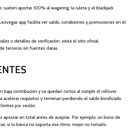
n:
suelen aportar 100% al wagering; la ruleta y el blackjack
Leovegas app facilita ver saldo, condiciones y promociones en el
s o detalles de verificación, visita el sitio oficial:
 de terceros sin fuentes claras.
ENTES
baja contribución y se quedan cortos al cumplir el rollover.
a acelerar requisitos y terminan perdiendo el saldo bonificado.
límites por sesión.
as apostar en total antes de aceptar. Por ejemplo, un bono de
; si tu banca no soporta ese ritmo, mejor no tomarlo.