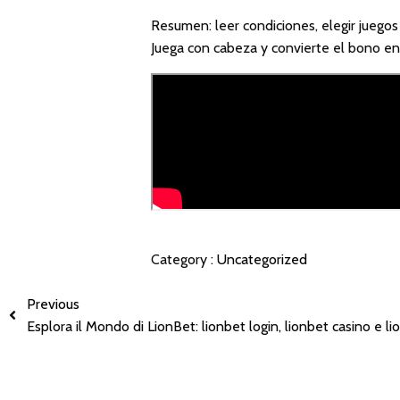
Resumen: leer condiciones, elegir juegos
Juega con cabeza y convierte el bono en 
Category :
Uncategorized
Previous
Esplora il Mondo di LionBet: lionbet login, lionbet casino e l