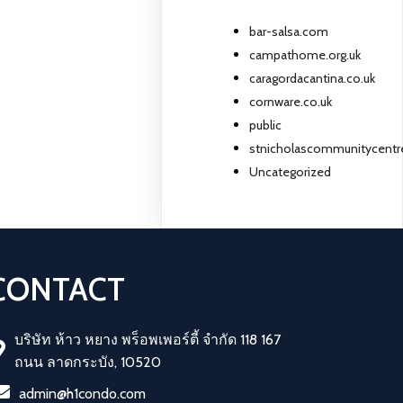
bar-salsa.com
campathome.org.uk
caragordacantina.co.uk
cornware.co.uk
public
stnicholascommunitycentre
Uncategorized
CONTACT
บริษัท ห้าว หยาง พร็อพเพอร์ตี้ จำกัด 118 167
ถนน ลาดกระบัง, 10520
admin@h1condo.com