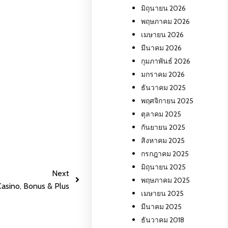
มิถุนายน 2026
พฤษภาคม 2026
เมษายน 2026
มีนาคม 2026
กุมภาพันธ์ 2026
มกราคม 2026
ธันวาคม 2025
พฤศจิกายน 2025
ตุลาคม 2025
กันยายน 2025
สิงหาคม 2025
กรกฎาคม 2025
มิถุนายน 2025
Next
พฤษภาคม 2025
Casino, Bonus & Plus
เมษายน 2025
มีนาคม 2025
ธันวาคม 2018