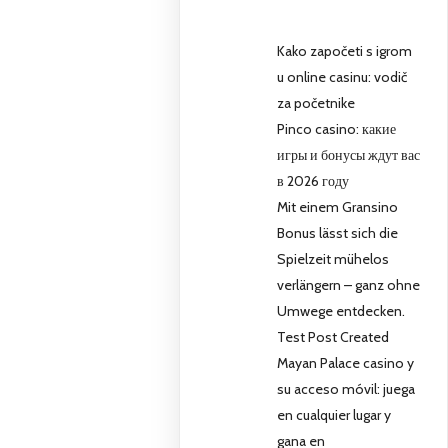
Kako započeti s igrom
u online casinu: vodič
za početnike
Pinco casino: какие
игры и бонусы ждут вас
в 2026 году
Mit einem Gransino
Bonus lässt sich die
Spielzeit mühelos
verlängern – ganz ohne
Umwege entdecken.
Test Post Created
Mayan Palace casino y
su acceso móvil: juega
en cualquier lugar y
gana en