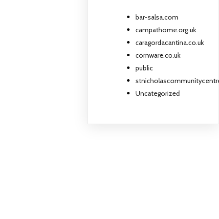
bar-salsa.com
campathome.org.uk
caragordacantina.co.uk
cornware.co.uk
public
stnicholascommunitycentre
Uncategorized