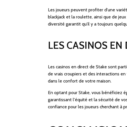
Les joueurs peuvent profiter d'une varié
blackjack et la roulette, ainsi que de jeu
diversité garantit qu'il y a toujours que
LES CASINOS EN 
Les casinos en direct de Stake sont par
de vrais croupiers et des interactions en
dans le confort de votre maison.
En optant pour Stake, vous bénéficiez 
garantissant l'équité et la sécurité de 
confiance pour les joueurs cherchant à pr