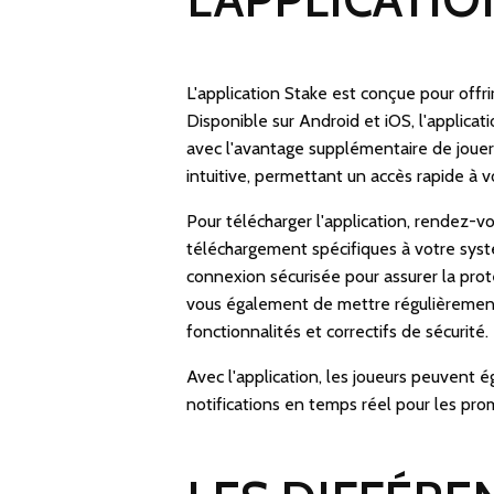
L'application Stake est conçue pour offr
Disponible sur Android et iOS, l'applicat
avec l'avantage supplémentaire de jouer p
intuitive, permettant un accès rapide à v
Pour télécharger l'application, rendez-vou
téléchargement spécifiques à votre systèm
connexion sécurisée pour assurer la pro
vous également de mettre régulièrement à
fonctionnalités et correctifs de sécurité.
Avec l'application, les joueurs peuvent
notifications en temps réel pour les prom