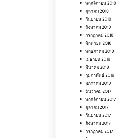
พฤศจิกายน 2018
ตุลาคม 2018
กันยายน 2018
สิงหาคม 2018
กรกฎาคม 2018
มิถุนายน 2018
พฤษภาคม 2018
เมษายน 2018
มีนาคม 2018
กุมภาพันธ์ 2018
มกราคม 2018
ธันวาคม 2017
พฤศจิกายน 2017
ตุลาคม 2017
กันยายน 2017
สิงหาคม 2017
กรกฎาคม 2017