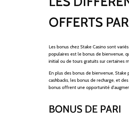
LES DIFFÉRE
OFFERTS PAR
Les bonus chez Stake Casino sont variés et
populaires est le bonus de bienvenue, 
initial ou de tours gratuits sur certaines 
En plus des bonus de bienvenue, Stake 
cashbacks, les bonus de recharge, et des
bonus offrent une opportunité d'augment
BONUS DE PARI