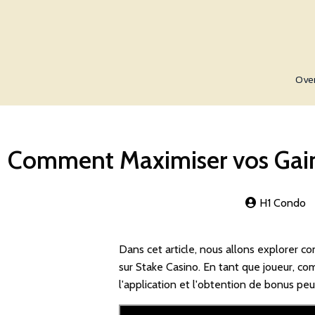
Ove
Comment Maximiser vos Gains
H1 Condo
Dans cet article, nous allons explorer c
sur Stake Casino. En tant que joueur, com
l'application et l'obtention de bonus peu