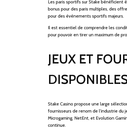
Les paris sportifs sur Stake bénéficient
bonus pour des paris multiples, des of
pour des événements sportifs majeurs.
Il est essentiel de comprendre les cond
pour pouvoir en tirer un maximum de prof
JEUX ET FOU
DISPONIBLES
Stake Casino propose une large sélection
fournisseurs de renom de l'industrie du j
Microgaming, NetEnt, et Evolution Gaming
continue.