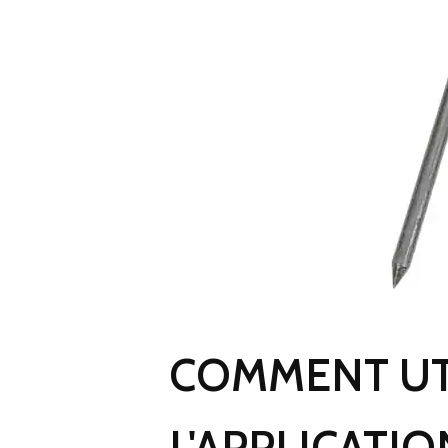
COMMENT UT
L'APPLICATIO