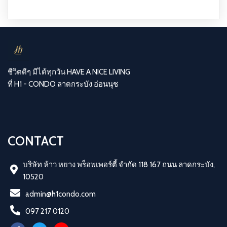
ชีวิตดีๆ มีได้ทุกวัน HAVE A NICE LIVING
ที่ H1 - CONDO ลาดกระบัง อ่อนนุช
CONTACT
บริษัท ห้าว หยาง พร็อพเพอร์ตี้ จำกัด 118 167 ถนน ลาดกระบัง,
10520
admin@h1condo.com
097 217 0120