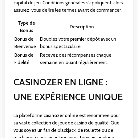
capital de jeu. Conditions générales s'appliquent, alors
assurez-vous de lire les termes avant de commencer.
Type de
Description
Bonus
Bonus de
Doublez votre premier dépôt avec un
Bienvenue
bonus spectaculaire.
Bonus de
Recevez des récompenses chaque
Fidélité
semaine en jouant régulièrement.
CASINOZER EN LIGNE :
UNE EXPÉRIENCE UNIQUE
La plateforme
casinozer online
est renommée pour
sa vaste collection de jeux de casino de qualité. Que
vous soyez un fan de blackjack, de roulette ou de
machines à sous, vous trouverez toujours quelque