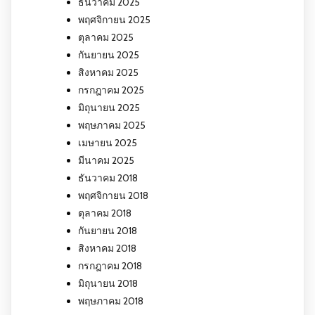
ธันวาคม 2025
พฤศจิกายน 2025
ตุลาคม 2025
กันยายน 2025
สิงหาคม 2025
กรกฎาคม 2025
มิถุนายน 2025
พฤษภาคม 2025
เมษายน 2025
มีนาคม 2025
ธันวาคม 2018
พฤศจิกายน 2018
ตุลาคม 2018
กันยายน 2018
สิงหาคม 2018
กรกฎาคม 2018
มิถุนายน 2018
พฤษภาคม 2018