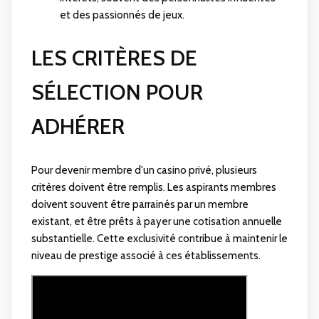
et des passionnés de jeux.
LES CRITÈRES DE
SÉLECTION POUR
ADHÉRER
Pour devenir membre d'un casino privé, plusieurs
critères doivent être remplis. Les aspirants membres
doivent souvent être parrainés par un membre
existant, et être prêts à payer une cotisation annuelle
substantielle. Cette exclusivité contribue à maintenir le
niveau de prestige associé à ces établissements.