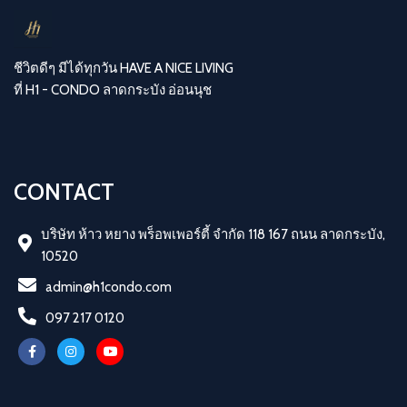
ชีวิตดีๆ มีได้ทุกวัน HAVE A NICE LIVING
ที่ H1 - CONDO ลาดกระบัง อ่อนนุช
CONTACT
บริษัท ห้าว หยาง พร็อพเพอร์ตี้ จำกัด 118 167 ถนน ลาดกระบัง,
10520
admin@h1condo.com
097 217 0120