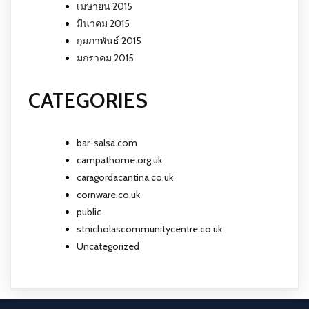
เมษายน 2015
มีนาคม 2015
กุมภาพันธ์ 2015
มกราคม 2015
CATEGORIES
bar-salsa.com
campathome.org.uk
caragordacantina.co.uk
cornware.co.uk
public
stnicholascommunitycentre.co.uk
Uncategorized