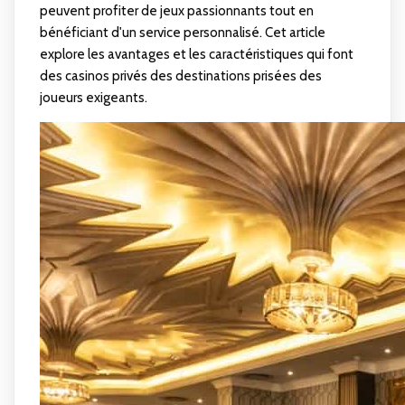
peuvent profiter de jeux passionnants tout en
bénéficiant d'un service personnalisé. Cet article
explore les avantages et les caractéristiques qui font
des casinos privés des destinations prisées des
joueurs exigeants.