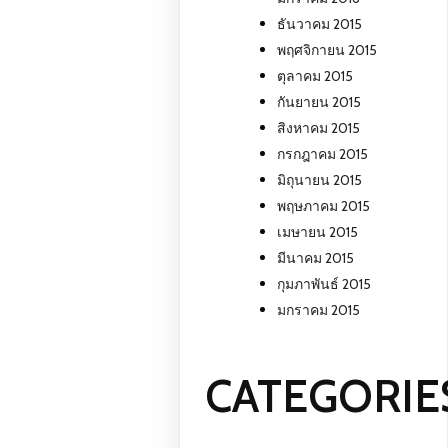
ธันวาคม 2015
พฤศจิกายน 2015
ตุลาคม 2015
กันยายน 2015
สิงหาคม 2015
กรกฎาคม 2015
มิถุนายน 2015
พฤษภาคม 2015
เมษายน 2015
มีนาคม 2015
กุมภาพันธ์ 2015
มกราคม 2015
CATEGORIE