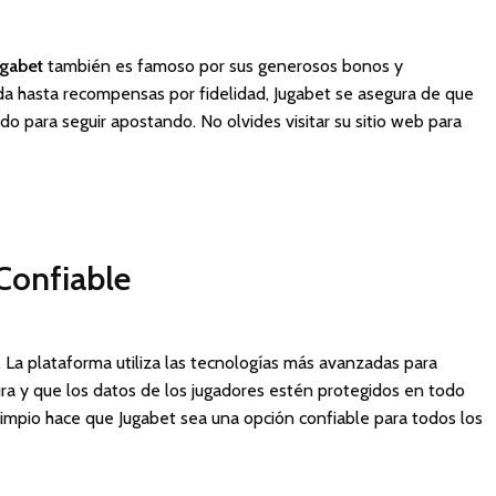
ugabet
también es famoso por sus generosos bonos y
 hasta recompensas por fidelidad, Jugabet se asegura de que
do para seguir apostando. No olvides visitar su sitio web para
Confiable
. La plataforma utiliza las tecnologías más avanzadas para
ura y que los datos de los jugadores estén protegidos en todo
mpio hace que Jugabet sea una opción confiable para todos los