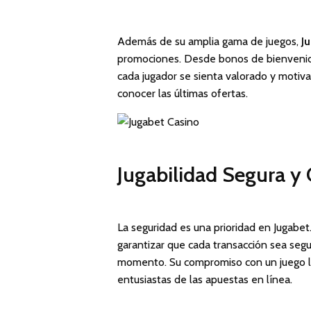
Además de su amplia gama de juegos,
J
promociones. Desde bonos de bienvenida
cada jugador se sienta valorado y motiva
conocer las últimas ofertas.
Jugabilidad Segura y 
La seguridad es una prioridad en Jugabet
garantizar que cada transacción sea seg
momento. Su compromiso con un juego li
entusiastas de las apuestas en línea.