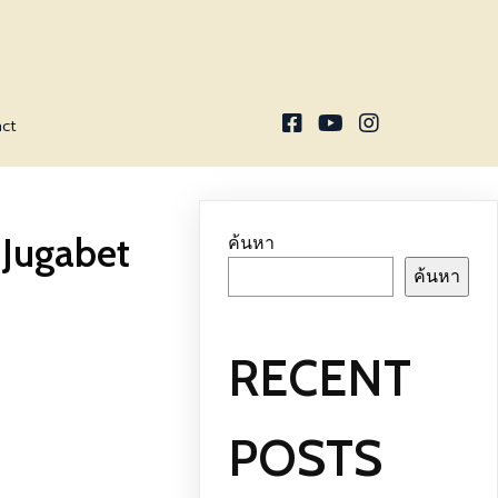
ct
 Jugabet
ค้นหา
ค้นหา
RECENT
POSTS