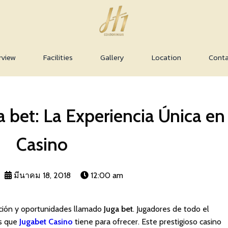
rview
Facilities
Gallery
Location
Conta
 bet: La Experiencia Única en
Casino
มีนาคม 18, 2018
12:00 am
ción y oportunidades llamado
Juga bet
. Jugadores de todo el
as que
Jugabet Casino
tiene para ofrecer. Este prestigioso casino