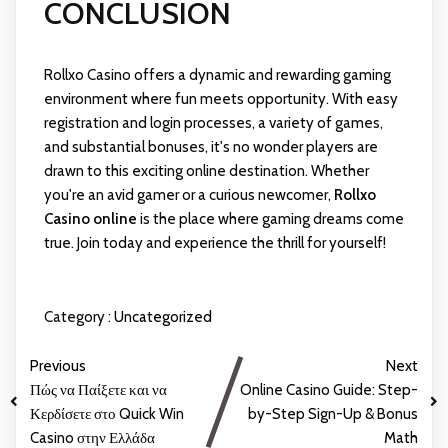
CONCLUSION
Rollxo Casino offers a dynamic and rewarding gaming
environment where fun meets opportunity. With easy
registration and login processes, a variety of games,
and substantial bonuses, it's no wonder players are
drawn to this exciting online destination. Whether
you're an avid gamer or a curious newcomer,
Rollxo
Casino online
is the place where gaming dreams come
true. Join today and experience the thrill for yourself!
Category :
Uncategorized
Previous
Next
Πώς να Παίξετε και να
Online Casino Guide: Step-
Κερδίσετε στο Quick Win
by-Step Sign-Up & Bonus
Casino στην Ελλάδα
Math