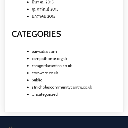
มีนาคม 2015
กุมภาพันธ์ 2015
มกราคม 2015
CATEGORIES
bar-salsa.com
campathome.org.uk
caragordacantina.co.uk
cornware.co.uk
public
stnicholascommunitycentre.co.uk
Uncategorized