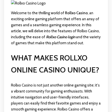
Welcome to the thrilling world of
Rollxo Casino
, an
exciting online gaming platform that offers an array of
games and a seamless gaming experience. In this
article, we will delve into the features of Rollxo Casino,
including the ease of
Rollxo Casino login
and the variety
of games that make this platform stand out.
WHAT MAKES ROLLXO
ONLINE CASINO UNIQUE?
Rollxo Casino is not just another online gaming site; it's
a vibrant community for gaming enthusiasts. With
intuitive navigation and user-friendly interfaces,
players can easily find their favorite games and enjoy a
smooth gaming experience. Rollxo Casino offers a