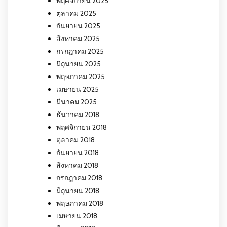
พฤศจิกายน 2025
ตุลาคม 2025
กันยายน 2025
สิงหาคม 2025
กรกฎาคม 2025
มิถุนายน 2025
พฤษภาคม 2025
เมษายน 2025
มีนาคม 2025
ธันวาคม 2018
พฤศจิกายน 2018
ตุลาคม 2018
กันยายน 2018
สิงหาคม 2018
กรกฎาคม 2018
มิถุนายน 2018
พฤษภาคม 2018
เมษายน 2018