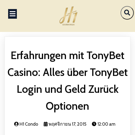
Erfahrungen mit TonyBet
Casino: Alles über TonyBet
Login und Geld Zurück
Optionen
H1 Condo
พฤศจิกายน 17, 2015
12:00 am