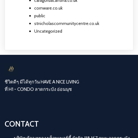
caragordacantina.co.uk
cornware.co.uk
public
stnicholascommunitycentre.co.uk
Uncategorized
ชีวิตดีๆ มีได้ทุกวัน HAVE A NICE LIVING
ที่ H1 - CONDO ลาดกระบัง อ่อนนุช
CONTACT