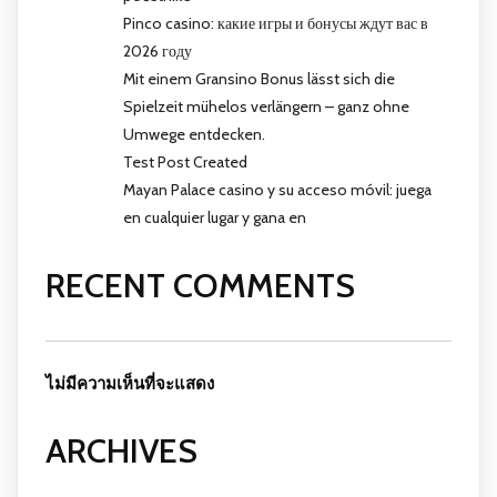
Pinco casino: какие игры и бонусы ждут вас в
2026 году
Mit einem Gransino Bonus lässt sich die
Spielzeit mühelos verlängern – ganz ohne
Umwege entdecken.
Test Post Created
Mayan Palace casino y su acceso móvil: juega
en cualquier lugar y gana en
RECENT COMMENTS
ไม่มีความเห็นที่จะแสดง
ARCHIVES