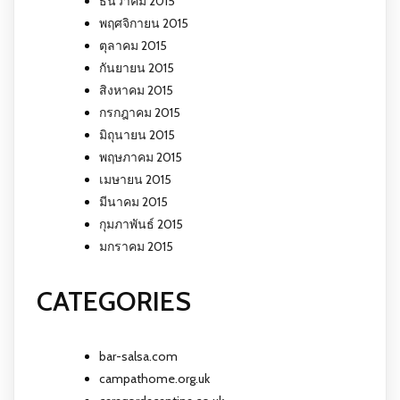
ธันวาคม 2015
พฤศจิกายน 2015
ตุลาคม 2015
กันยายน 2015
สิงหาคม 2015
กรกฎาคม 2015
มิถุนายน 2015
พฤษภาคม 2015
เมษายน 2015
มีนาคม 2015
กุมภาพันธ์ 2015
มกราคม 2015
CATEGORIES
bar-salsa.com
campathome.org.uk