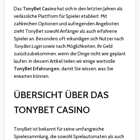
Das
TonyBet Casino
hat sich in den letzten Jahren als
verlässliche Plattform für Spieler etabliert. Mit
zahlreichen Optionen und aufregenden Angeboten
zieht TonyBet sowohl Anfänger als auch erfahrene
Spieler an. Besonders oft erkundigen sich Nutzer nach
TonyBet Login
sowie nach Möglichkeiten, ihr Geld
zurückzubekommen, wenn die Dinge nicht wie geplant
laufen. In diesem Artikel teilen wir einige wertvolle
TonyBet Erfahrungen
, damit Sie wissen, was Sie
erwarten können.
ÜBERSICHT ÜBER DAS
TONYBET CASINO
TonyBet ist bekannt für seine umfangreiche
Spielesammlung, die sowohl Spielautomaten als auch