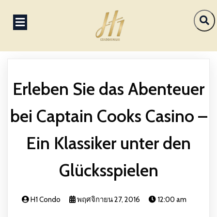
Erleben Sie das Abenteuer
bei Captain Cooks Casino –
Ein Klassiker unter den
Glücksspielen
H1 Condo
พฤศจิกายน 27, 2016
12:00 am