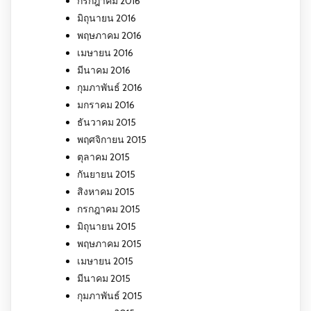
กรกฎาคม 2016
มิถุนายน 2016
พฤษภาคม 2016
เมษายน 2016
มีนาคม 2016
กุมภาพันธ์ 2016
มกราคม 2016
ธันวาคม 2015
พฤศจิกายน 2015
ตุลาคม 2015
กันยายน 2015
สิงหาคม 2015
กรกฎาคม 2015
มิถุนายน 2015
พฤษภาคม 2015
เมษายน 2015
มีนาคม 2015
กุมภาพันธ์ 2015