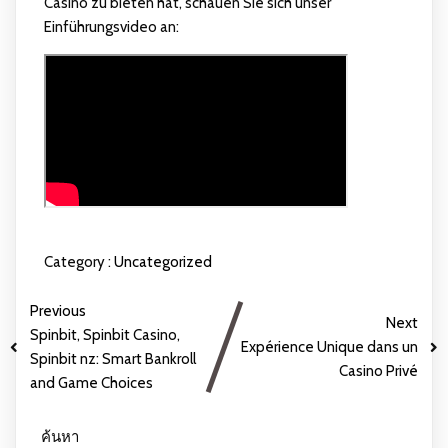
Casino zu bieten hat, schauen Sie sich unser
Einführungsvideo an:
Category :
Uncategorized
Previous
Next
Spinbit, Spinbit Casino,
Expérience Unique dans un
Spinbit nz: Smart Bankroll
Casino Privé
and Game Choices
ค้นหา