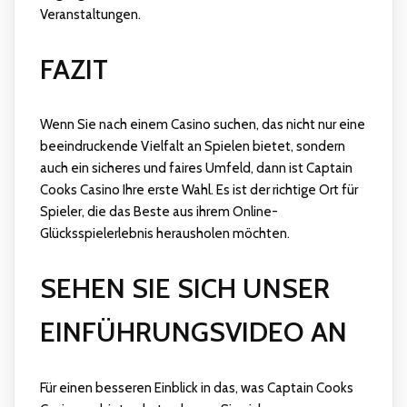
Veranstaltungen.
FAZIT
Wenn Sie nach einem Casino suchen, das nicht nur eine
beeindruckende Vielfalt an Spielen bietet, sondern
auch ein sicheres und faires Umfeld, dann ist Captain
Cooks Casino Ihre erste Wahl. Es ist der richtige Ort für
Spieler, die das Beste aus ihrem Online-
Glücksspielerlebnis herausholen möchten.
SEHEN SIE SICH UNSER
EINFÜHRUNGSVIDEO AN
Für einen besseren Einblick in das, was Captain Cooks