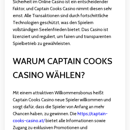
Sicherheit im Online Casino ist ein entscheidender
Faktor, und Captain Cooks Casino nimmt diesen sehr
ernst. Alle Transaktionen sind durch fortschrittliche
Technologien geschützt, was den Spielern
vollständigen Seelenfrieden bietet. Das Casino ist
lizenziert und reguliert, um fairen und transparenten
Spielbetrieb zu gewährleisten.
WARUM CAPTAIN COOKS
CASINO WÄHLEN?
Mit einem attraktiven Willkommensbonus heißt
Captain Cooks Casino neue Spieler willkommen und
sorgt dafür, dass die Spieler von Anfang an mehr
Chancen haben, zu gewinnen. Die
https://captain-
cooks-casino.at/
bietet alle Informationen sowie
Zugang zu exklusiven Promotionen und