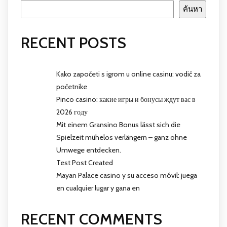
ค้นหา
RECENT POSTS
Kako započeti s igrom u online casinu: vodič za
početnike
Pinco casino: какие игры и бонусы ждут вас в
2026 году
Mit einem Gransino Bonus lässt sich die
Spielzeit mühelos verlängern – ganz ohne
Umwege entdecken.
Test Post Created
Mayan Palace casino y su acceso móvil: juega
en cualquier lugar y gana en
RECENT COMMENTS