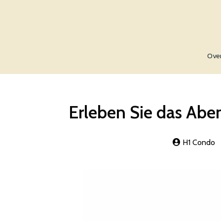
Ove
Erleben Sie das Abe
H1 Condo