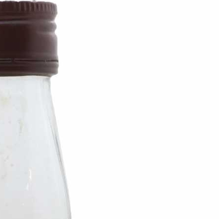
Kako započeti s igrom
u online casinu: vodič
za početnike
Pinco casino: какие
игры и бонусы ждут вас
в 2026 году
Mit einem Gransino
Bonus lässt sich die
Spielzeit mühelos
verlängern – ganz ohne
Umwege entdecken.
Test Post Created
Mayan Palace casino y
su acceso móvil: juega
en cualquier lugar y
gana en