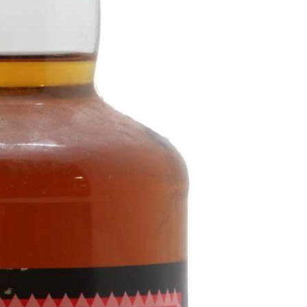
RECENT
COMMENT
ไม่มีความเห็นที่จะแสดง
ARCHIVES
กรกฎาคม 2026