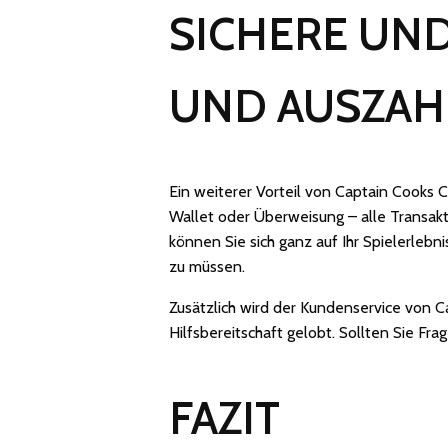
SICHERE UND
UND AUSZA
Ein weiterer Vorteil von Captain Cooks C
Wallet oder Überweisung – alle Transak
können Sie sich ganz auf Ihr Spielerlebni
zu müssen.
Zusätzlich wird der Kundenservice von C
Hilfsbereitschaft gelobt. Sollten Sie Fr
FAZIT