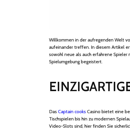
Willkommen in der aufregenden Welt v
aufeinander treffen. In diesem Artikel e
sowohl neue als auch erfahrene Spieler
Spielumgebung begeistert.
EINZIGARTIG
Das
Captain cooks
Casino bietet eine be
Tischspielen bis hin zu modernen Spielau
Video-Slots sind, hier finden Sie sicherli