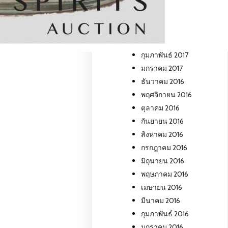
มิถุนายน 2017
พฤษภาคม 2017
เมษายน 2017
มีนาคม 2017
กุมภาพันธ์ 2017
มกราคม 2017
ธันวาคม 2016
พฤศจิกายน 2016
ตุลาคม 2016
กันยายน 2016
สิงหาคม 2016
กรกฎาคม 2016
มิถุนายน 2016
พฤษภาคม 2016
เมษายน 2016
มีนาคม 2016
กุมภาพันธ์ 2016
มกราคม 2016