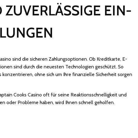
 ZUVERLÄSSIGE EIN-
HLUNGEN
asino sind die sicheren Zahlungsoptionen. Ob Kreditkarte, E-
tionen sind durch die neuesten Technologien geschützt. So
s konzentrieren, ohne sich um Ihre finanzielle Sicherheit sorgen
aptain Cooks Casino oft für seine Reaktionsschnelligkeit und
agen oder Probleme haben, wird Ihnen schnell geholfen.