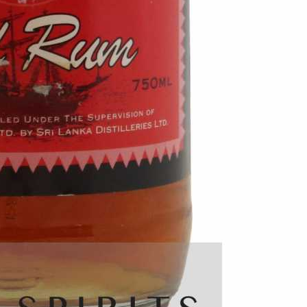
พฤศจิกายน 2018
ตุลาคม 2018
กันยายน 2018
สิงหาคม 2018
กรกฎาคม 2018
มิถุนายน 2018
พฤษภาคม 2018
เมษายน 2018
มีนาคม 2018
กุมภาพันธ์ 2018
มกราคม 2018
ธันวาคม 2017
พฤศจิกายน 2017
ตุลาคม 2017
กันยายน 2017
สิงหาคม 2017
กรกฎาคม 2017