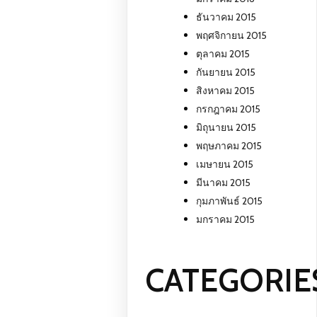
ธันวาคม 2015
พฤศจิกายน 2015
ตุลาคม 2015
กันยายน 2015
สิงหาคม 2015
กรกฎาคม 2015
มิถุนายน 2015
พฤษภาคม 2015
เมษายน 2015
มีนาคม 2015
กุมภาพันธ์ 2015
มกราคม 2015
CATEGORIE