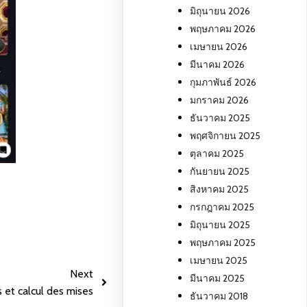
มิถุนายน 2026
พฤษภาคม 2026
เมษายน 2026
มีนาคม 2026
กุมภาพันธ์ 2026
มกราคม 2026
ธันวาคม 2025
พฤศจิกายน 2025
ตุลาคม 2025
กันยายน 2025
สิงหาคม 2025
กรกฎาคม 2025
มิถุนายน 2025
พฤษภาคม 2025
เมษายน 2025
Next
มีนาคม 2025
s et calcul des mises
ธันวาคม 2018