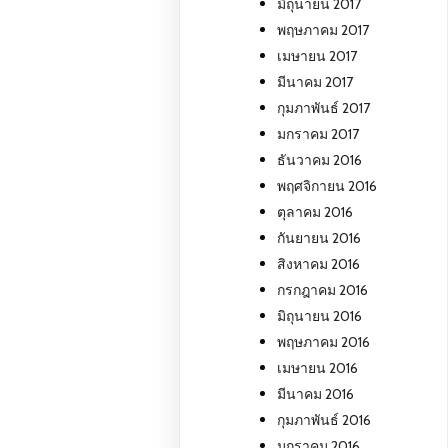
มิถุนายน 2017
พฤษภาคม 2017
เมษายน 2017
มีนาคม 2017
กุมภาพันธ์ 2017
มกราคม 2017
ธันวาคม 2016
พฤศจิกายน 2016
ตุลาคม 2016
กันยายน 2016
สิงหาคม 2016
กรกฎาคม 2016
มิถุนายน 2016
พฤษภาคม 2016
เมษายน 2016
มีนาคม 2016
กุมภาพันธ์ 2016
มกราคม 2016