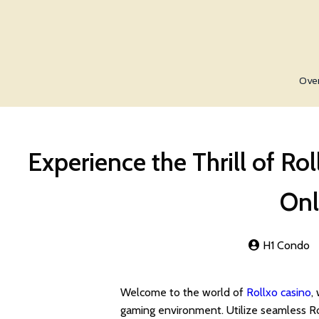
Ove
Experience the Thrill of Ro
Onl
H1 Condo
Welcome to the world of
Rollxo casino
,
gaming environment. Utilize seamless Rol