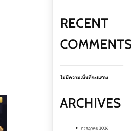
RECENT
COMMENT
ไม่มีความเห็นที่จะแสดง
ARCHIVES
กรกฎาคม 2026