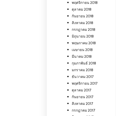
พฤศจิกายน 2018
ตุลาคม 2018
กันยายน 2018
สิงหาคม 2018
กรกฎาคม 2018
มิถุนายน 2018
พฤษภาคม 2018
เมษายน 2018
มีนาคม 2018
กุมภาพันธ์ 2018
มกราคม 2018
ธันวาคม 2017
พฤศจิกายน 2017
ตุลาคม 2017
กันยายน 2017
สิงหาคม 2017
กรกฎาคม 2017