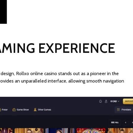
AMING EXPERIENCE
design, Rollxo online casino stands out as a pioneer in the
provides an unparalleled interface, allowing smooth navigation