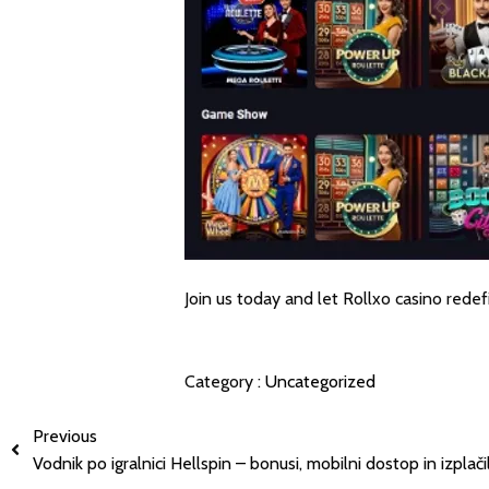
Join us today and let Rollxo casino rede
Category :
Uncategorized
Previous
Vodnik po igralnici Hellspin – bonusi, mobilni dostop in izplači