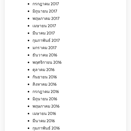
กรกฎาคม 2017
มิถุนายน 2017
พฤษภาคม 2017
เมษายน 2017
มีนาคม 2017
กุมภาพันธ์ 2017
มกราคม 2017
ธันวาคม 2016
พฤศจิกายน 2016
ตุลาคม 2016
กันยายน 2016
สิงหาคม 2016
กรกฎาคม 2016
มิถุนายน 2016
พฤษภาคม 2016
เมษายน 2016
มีนาคม 2016
กุมภาพันธ์ 2016