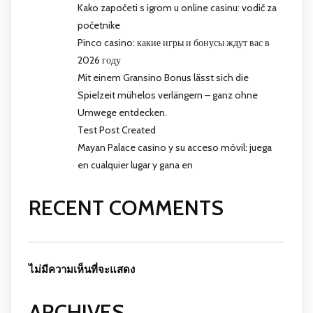
Kako započeti s igrom u online casinu: vodič za
početnike
Pinco casino: какие игры и бонусы ждут вас в
2026 году
Mit einem Gransino Bonus lässt sich die
Spielzeit mühelos verlängern – ganz ohne
Umwege entdecken.
Test Post Created
Mayan Palace casino y su acceso móvil: juega
en cualquier lugar y gana en
RECENT COMMENTS
ไม่มีความเห็นที่จะแสดง
ARCHIVES