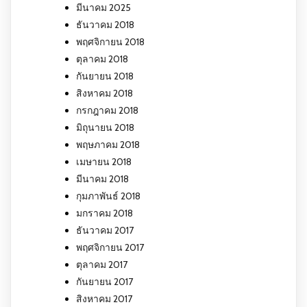
มีนาคม 2025
ธันวาคม 2018
พฤศจิกายน 2018
ตุลาคม 2018
กันยายน 2018
สิงหาคม 2018
กรกฎาคม 2018
มิถุนายน 2018
พฤษภาคม 2018
เมษายน 2018
มีนาคม 2018
กุมภาพันธ์ 2018
มกราคม 2018
ธันวาคม 2017
พฤศจิกายน 2017
ตุลาคม 2017
กันยายน 2017
สิงหาคม 2017