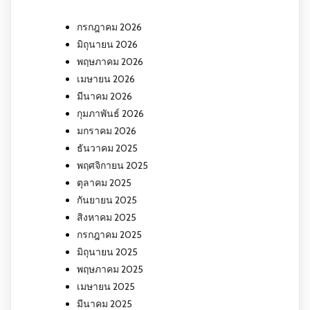
กรกฎาคม 2026
มิถุนายน 2026
พฤษภาคม 2026
เมษายน 2026
มีนาคม 2026
กุมภาพันธ์ 2026
มกราคม 2026
ธันวาคม 2025
พฤศจิกายน 2025
ตุลาคม 2025
กันยายน 2025
สิงหาคม 2025
กรกฎาคม 2025
มิถุนายน 2025
พฤษภาคม 2025
เมษายน 2025
มีนาคม 2025