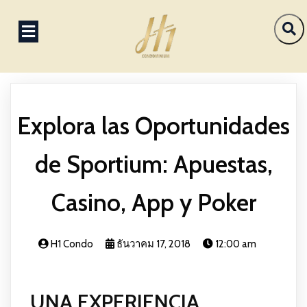
Explora las Oportunidades
de Sportium: Apuestas,
Casino, App y Poker
H1 Condo
ธันวาคม 17, 2018
12:00 am
UNA EXPERIENCIA