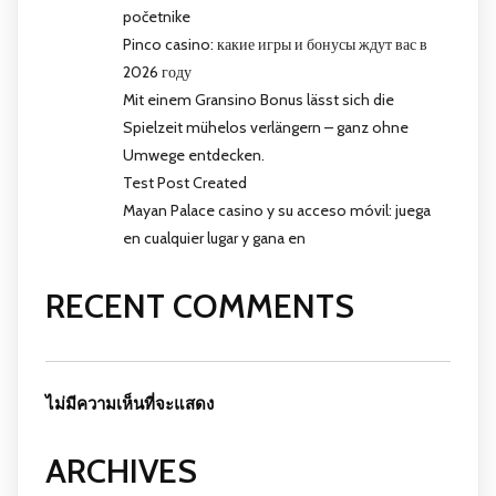
početnike
Pinco casino: какие игры и бонусы ждут вас в
2026 году
Mit einem Gransino Bonus lässt sich die
Spielzeit mühelos verlängern – ganz ohne
Umwege entdecken.
Test Post Created
Mayan Palace casino y su acceso móvil: juega
en cualquier lugar y gana en
RECENT COMMENTS
ไม่มีความเห็นที่จะแสดง
ARCHIVES