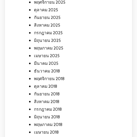
พฤศจิกายน 2025
ตุลาคม 2025
กันยายน 2025
สิงหาคม 2025
กรกฎาคม 2025
มิถุนายน 2025
พฤษภาคม 2025
เมษายน 2025
มีนาคม 2025
ธันวาคม 2018
พฤศจิกายน 2018
ตุลาคม 2018
กันยายน 2018
สิงหาคม 2018
กรกฎาคม 2018
มิถุนายน 2018
พฤษภาคม 2018
เมษายน 2018