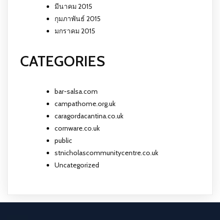
มีนาคม 2015
กุมภาพันธ์ 2015
มกราคม 2015
CATEGORIES
bar-salsa.com
campathome.org.uk
caragordacantina.co.uk
cornware.co.uk
public
stnicholascommunitycentre.co.uk
Uncategorized