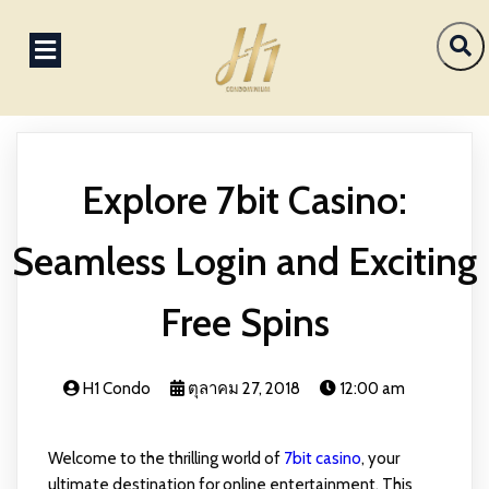
Explore 7bit Casino:
Seamless Login and Exciting
Free Spins
H1 Condo
ตุลาคม 27, 2018
12:00 am
Welcome to the thrilling world of
7bit casino
, your
ultimate destination for online entertainment. This