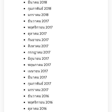
มีนาคม 2018
กุมภาพันธ์ 2018
มกราคม 2018
ธันวาคม 2017
พฤศจิกายน 2017
ตุลาคม 2017
กันยายน 2017
สิงหาคม 2017
กรกฎาคม 2017
มิถุนายน 2017
พฤษภาคม 2017
เมษายน 2017
มีนาคม 2017
กุมภาพันธ์ 2017
มกราคม 2017
ธันวาคม 2016
พฤศจิกายน 2016
ตุลาคม 2016