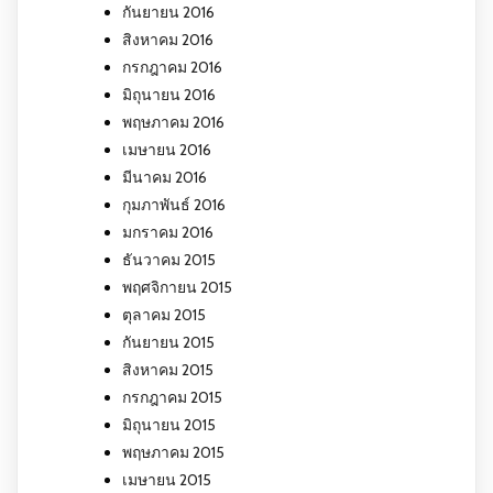
กันยายน 2016
สิงหาคม 2016
กรกฎาคม 2016
มิถุนายน 2016
พฤษภาคม 2016
เมษายน 2016
มีนาคม 2016
กุมภาพันธ์ 2016
มกราคม 2016
ธันวาคม 2015
พฤศจิกายน 2015
ตุลาคม 2015
กันยายน 2015
สิงหาคม 2015
กรกฎาคม 2015
มิถุนายน 2015
พฤษภาคม 2015
เมษายน 2015