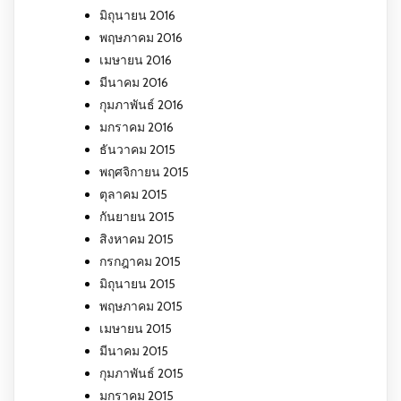
มิถุนายน 2016
พฤษภาคม 2016
เมษายน 2016
มีนาคม 2016
กุมภาพันธ์ 2016
มกราคม 2016
ธันวาคม 2015
พฤศจิกายน 2015
ตุลาคม 2015
กันยายน 2015
สิงหาคม 2015
กรกฎาคม 2015
มิถุนายน 2015
พฤษภาคม 2015
เมษายน 2015
มีนาคม 2015
กุมภาพันธ์ 2015
มกราคม 2015