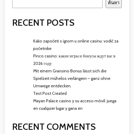
ค้นหา
RECENT POSTS
Kako započeti s igrom u online casinu: vodič za
početnike
Pinco casino: какие игры и бонусы ждут вас в
2026 году
Mit einem Gransino Bonus lässt sich die
Spielzeit mühelos verlängern – ganz ohne
Umwege entdecken.
Test Post Created
Mayan Palace casino y su acceso móvil: juega
en cualquier lugar y gana en
RECENT COMMENTS