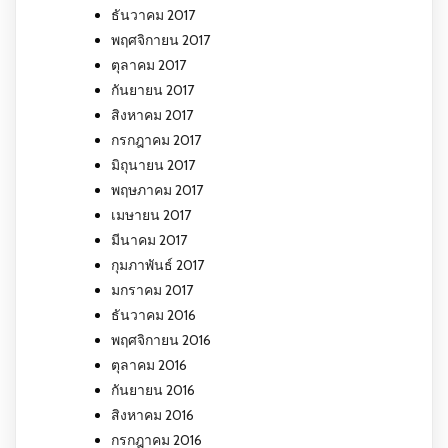
ธันวาคม 2017
พฤศจิกายน 2017
ตุลาคม 2017
กันยายน 2017
สิงหาคม 2017
กรกฎาคม 2017
มิถุนายน 2017
พฤษภาคม 2017
เมษายน 2017
มีนาคม 2017
กุมภาพันธ์ 2017
มกราคม 2017
ธันวาคม 2016
พฤศจิกายน 2016
ตุลาคม 2016
กันยายน 2016
สิงหาคม 2016
กรกฎาคม 2016