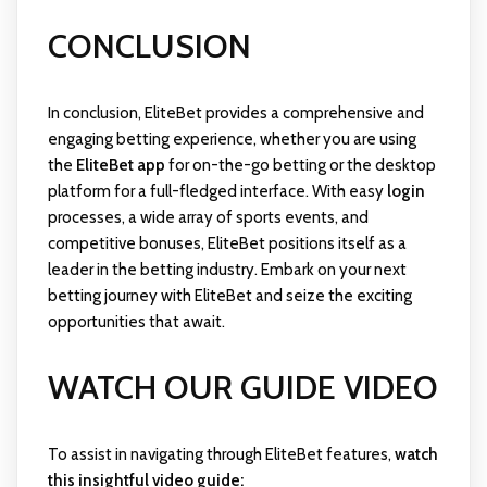
CONCLUSION
In conclusion, EliteBet provides a comprehensive and
engaging betting experience, whether you are using
the
EliteBet app
for on-the-go betting or the desktop
platform for a full-fledged interface. With easy
login
processes, a wide array of sports events, and
competitive bonuses, EliteBet positions itself as a
leader in the betting industry. Embark on your next
betting journey with EliteBet and seize the exciting
opportunities that await.
WATCH OUR GUIDE VIDEO
To assist in navigating through EliteBet features,
watch
this insightful video guide: