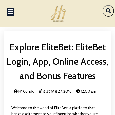
Explore EliteBet: EliteBet
Login, App, Online Access,
and Bonus Features
H1 Condo
ธันวาคม 27, 2018
12:00 am
Welcome to the world of EliteBet, a platform that
brings excitement to your fingertips whether you're