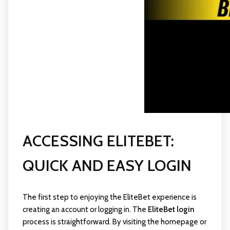
ACCESSING ELITEBET:
QUICK AND EASY LOGIN
The first step to enjoying the EliteBet experience is
creating an account or logging in. The
EliteBet login
process is straightforward. By visiting the homepage or