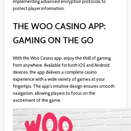
implementing advanced encryption protocols to
protect player information.
THE WOO CASINO APP:
GAMING ON THE GO
With the Woo Casino app, enjoy the thrill of gaming
from anywhere. Available for both iOS and Android
devices, the app delivers a complete casino
experience with a wide variety of games at your
fingertips. The app's intuitive design ensures smooth
navigation, allowing players to focus on the
excitement of the game.