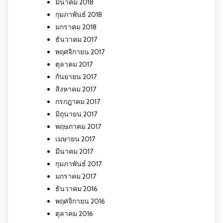
มีนาคม 2018
กุมภาพันธ์ 2018
มกราคม 2018
ธันวาคม 2017
พฤศจิกายน 2017
ตุลาคม 2017
กันยายน 2017
สิงหาคม 2017
กรกฎาคม 2017
มิถุนายน 2017
พฤษภาคม 2017
เมษายน 2017
มีนาคม 2017
กุมภาพันธ์ 2017
มกราคม 2017
ธันวาคม 2016
พฤศจิกายน 2016
ตุลาคม 2016