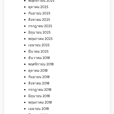
พฤศจิกายน 2025
ตุลาคม 2025
กันยายน 2025
สิงหาคม 2025
กรกฎาคม 2025
มิถุนายน 2025
พฤษภาคม 2025
เมษายน 2025
มีนาคม 2025
ธันวาคม 2018
พฤศจิกายน 2018
ตุลาคม 2018
กันยายน 2018
สิงหาคม 2018
กรกฎาคม 2018
มิถุนายน 2018
พฤษภาคม 2018
เมษายน 2018