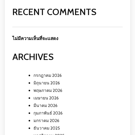
RECENT COMMENTS
ไม่มีความเห็นที่จะแสดง
ARCHIVES
กรกฎาคม 2026
มิถุนายน 2026
พฤษภาคม 2026
เมษายน 2026
มีนาคม 2026
กุมภาพันธ์ 2026
มกราคม 2026
ธันวาคม 2025