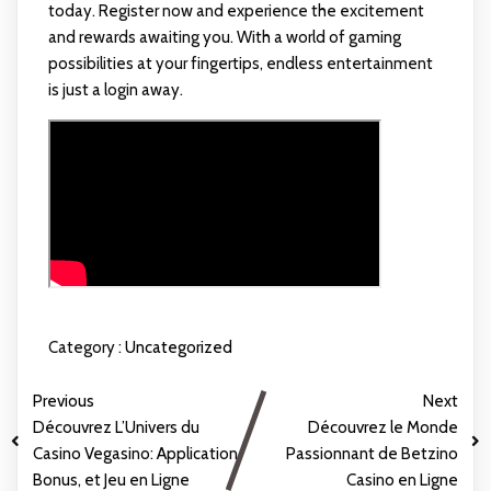
today. Register now and experience the excitement
and rewards awaiting you. With a world of gaming
possibilities at your fingertips, endless entertainment
is just a login away.
Category :
Uncategorized
Previous
Next
Découvrez L’Univers du
Découvrez le Monde
Casino Vegasino: Application,
Passionnant de Betzino
Bonus, et Jeu en Ligne
Casino en Ligne