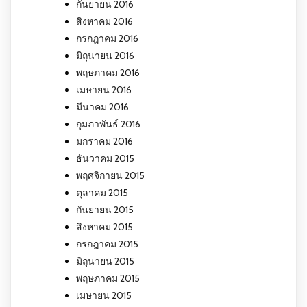
กันยายน 2016
สิงหาคม 2016
กรกฎาคม 2016
มิถุนายน 2016
พฤษภาคม 2016
เมษายน 2016
มีนาคม 2016
กุมภาพันธ์ 2016
มกราคม 2016
ธันวาคม 2015
พฤศจิกายน 2015
ตุลาคม 2015
กันยายน 2015
สิงหาคม 2015
กรกฎาคม 2015
มิถุนายน 2015
พฤษภาคม 2015
เมษายน 2015