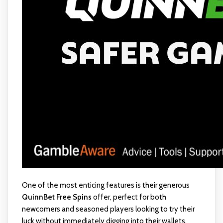
One of the most enticing features is their generous
QuinnBet Free Spins
offer, perfect for both
newcomers and seasoned players looking to try their
luck without immediately digging into their wallets.