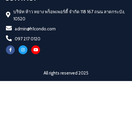
บริษัท ห้าว หยาง พร็อพเพอร์ตี้ จำกัด 118 167 ถนน ลาดกระบัง,
10520
admin@h1condo.com
097 217 0120
All rights reserved 2025