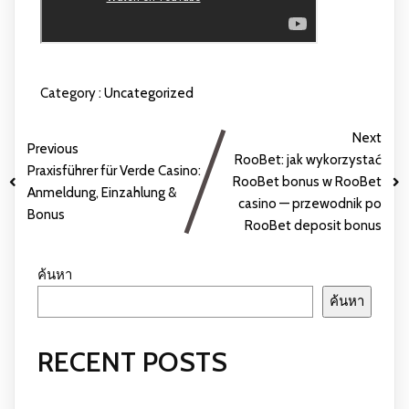
Category :
Uncategorized
Next
Previous
RooBet: jak wykorzystać
Praxisführer für Verde Casino:
RooBet bonus w RooBet
Anmeldung, Einzahlung &
casino — przewodnik po
Bonus
RooBet deposit bonus
ค้นหา
ค้นหา
RECENT POSTS