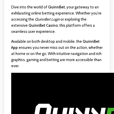
Dive into the world of
QuinnBet
, your gateway to an
exhilarating online betting experience. Whether you're
accessing the
QuinnBet Login
or exploring the
extensive
QuinnBet Casino
, this platform offers a
seamless user experience.
Available on both desktop and mobile, the
QuinnBet
App
ensures you never miss out on the action, whether
at home or on the go. With intuitive navigation and rich
graphics, gaming and betting are more accessible than
ever.