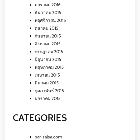
มกราคม 2016
ธันวาคม 2015
พฤศจิกายน 2015
ตุลาคม 2015
กันยายน 2015
สิงหาคม 2015
กรกฎาคม 2015
มิถุนายน 2015
พฤษภาคม 2015
เมษายน 2015
มีนาคม 2015
กุมภาพันธ์ 2015
มกราคม 2015
CATEGORIES
bar-salsa.com