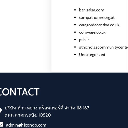
bar-salsa.com
campathome.org.uk
caragordacantina.co.uk
cornware.co.uk
public
stnicholascommunitycentre
Uncategorized
CONTACT
บริษัท ห้าว หยาง พร็อพเพอร์ตี้ จำกัด 118 167
ถนน ลาดกระบัง, 10520
admin@h1condo.com