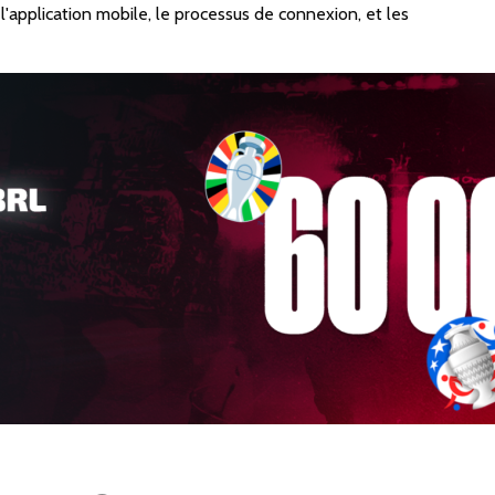
 l'application mobile, le processus de connexion, et les