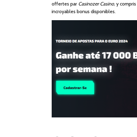
offertes par
Casinozer Casino
, y compris
incroyables bonus disponibles.