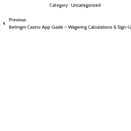
Category :
Uncategorized
Previous
Betmgm Casino App Guide – Wagering Calculations & Sign-