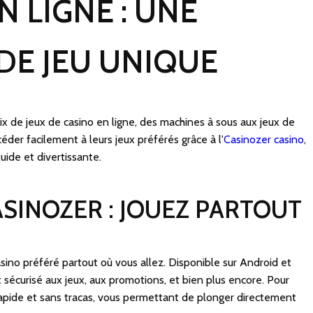
N LIGNE : UNE
DE JEU UNIQUE
ix de jeux de casino en ligne, des machines à sous aux jeux de
éder facilement à leurs jeux préférés grâce à l'
Casinozer casino
,
uide et divertissante.
ASINOZER : JOUEZ PARTOUT
sino préféré partout où vous allez. Disponible sur Android et
et sécurisé aux jeux, aux promotions, et bien plus encore. Pour
apide et sans tracas, vous permettant de plonger directement