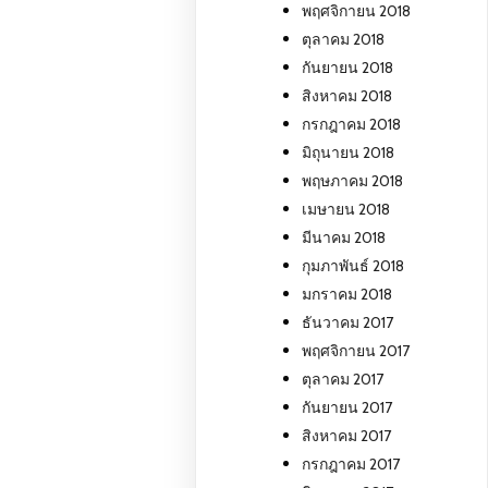
พฤศจิกายน 2018
ตุลาคม 2018
กันยายน 2018
สิงหาคม 2018
กรกฎาคม 2018
มิถุนายน 2018
พฤษภาคม 2018
เมษายน 2018
มีนาคม 2018
กุมภาพันธ์ 2018
มกราคม 2018
ธันวาคม 2017
พฤศจิกายน 2017
ตุลาคม 2017
กันยายน 2017
สิงหาคม 2017
กรกฎาคม 2017