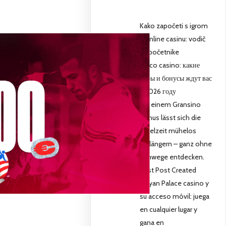
Kako započeti s igrom
u online casinu: vodič
za početnike
Pinco casino: какие
игры и бонусы ждут вас
в 2026 году
Mit einem Gransino
Bonus lässt sich die
Spielzeit mühelos
verlängern – ganz ohne
Umwege entdecken.
Test Post Created
Mayan Palace casino y
su acceso móvil: juega
en cualquier lugar y
gana en