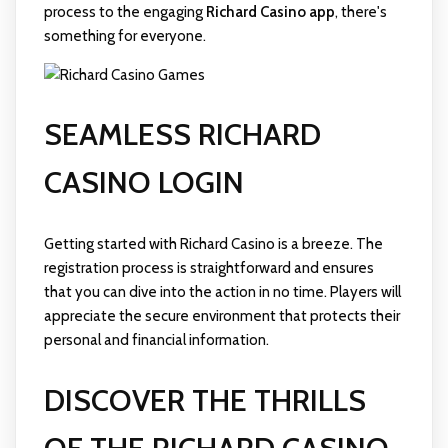
process to the engaging
Richard Casino app
, there's
something for everyone.
SEAMLESS RICHARD
CASINO LOGIN
Getting started with Richard Casino is a breeze. The
registration process is straightforward and ensures
that you can dive into the action in no time. Players will
appreciate the secure environment that protects their
personal and financial information.
DISCOVER THE THRILLS