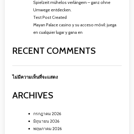
Spielzeit mühelos verlängern – ganz ohne
Umwege entdecken.
Test Post Created
Mayan Palace casino y su acceso móvil: juega
en cualquier lugar y gana en
RECENT COMMENTS
ไม่มีความเห็นที่จะแสดง
ARCHIVES
กรกฎาคม 2026
มิถุนายน 2026
พฤษภาคม 2026