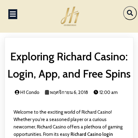
Exploring Richard Casino:
Login, App, and Free Spins
H1 Condo
พฤศจิกายน 6, 2018
12:00 am
Welcome to the exciting world of Richard Casino!
Whether you're a seasoned player or a curious
newcomer, Richard Casino offers a plethora of gaming
opportunities. From its easy
Richard Casino login