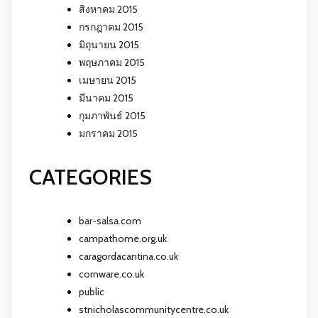
สิงหาคม 2015
กรกฎาคม 2015
มิถุนายน 2015
พฤษภาคม 2015
เมษายน 2015
มีนาคม 2015
กุมภาพันธ์ 2015
มกราคม 2015
CATEGORIES
bar-salsa.com
campathome.org.uk
caragordacantina.co.uk
cornware.co.uk
public
stnicholascommunitycentre.co.uk