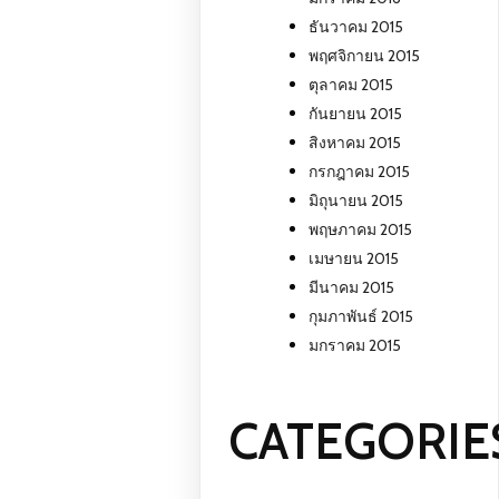
ธันวาคม 2015
พฤศจิกายน 2015
ตุลาคม 2015
กันยายน 2015
สิงหาคม 2015
กรกฎาคม 2015
มิถุนายน 2015
พฤษภาคม 2015
เมษายน 2015
มีนาคม 2015
กุมภาพันธ์ 2015
มกราคม 2015
CATEGORIE