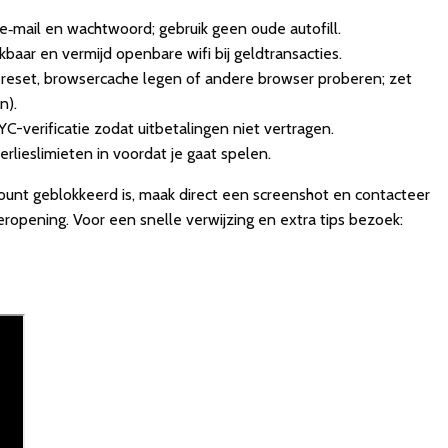
e‑mail en wachtwoord; gebruik geen oude autofill.
ikbaar en vermijd openbare wifi bij geldtransacties.
eset, browsercache legen of andere browser proberen; zet
n).
KYC-verificatie zodat uitbetalingen niet vertragen.
 verlieslimieten in voordat je gaat spelen.
account geblokkeerd is, maak direct een screenshot en contacteer
ropening. Voor een snelle verwijzing en extra tips bezoek: