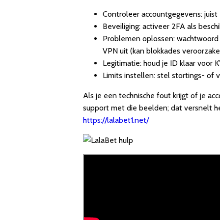
Controleer accountgegevens: juist 
Beveiliging: activeer 2FA als besch
Problemen oplossen: wachtwoord r
VPN uit (kan blokkades veroorzake
Legitimatie: houd je ID klaar voor 
Limits instellen: stel stortings- of
Als je een technische fout krijgt of je 
support met die beelden; dat versnelt he
https://lalabet1.net/