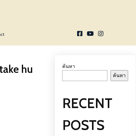
ct
Stake hu
ค้นหา
ค้นหา
RECENT
POSTS