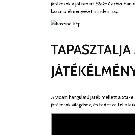
játékosok a jól ismert
Stake Casino
-ban é
kaszinó élményeket minden nap.
TAPASZTALJA
JÁTÉKÉLMÉN
A vidám hangulatú játék mellett a
Stake
játékosok világához, és fedezze fel a k