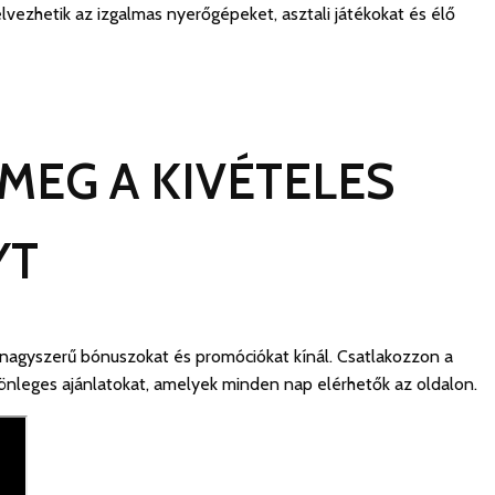
lvezhetik az izgalmas nyerőgépeket, asztali játékokat és élő
 MEG A KIVÉTELES
YT
nagyszerű bónuszokat és promóciókat kínál. Csatlakozzon a
ülönleges ajánlatokat, amelyek minden nap elérhetők az oldalon.