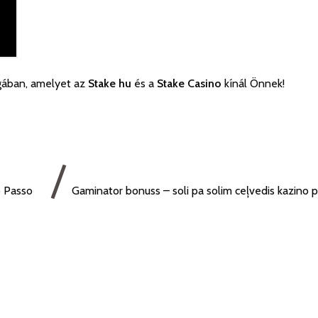
ágában, amelyet az
Stake hu
és a
Stake Casino
kínál Önnek!
o Passo
Gaminator bonuss – soli pa solim ceļvedis kazino 