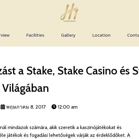
rview
Facilities
Gallery
Location
Conta
zást a Stake, Stake Casino és 
Világában
พฤษภาคม 8, 2017
12:00 am
ál mindazok számára, akik szeretik a kaszinójátékokat és
éle játékok és fogadási lehetőségek várják az érdeklődőket. A