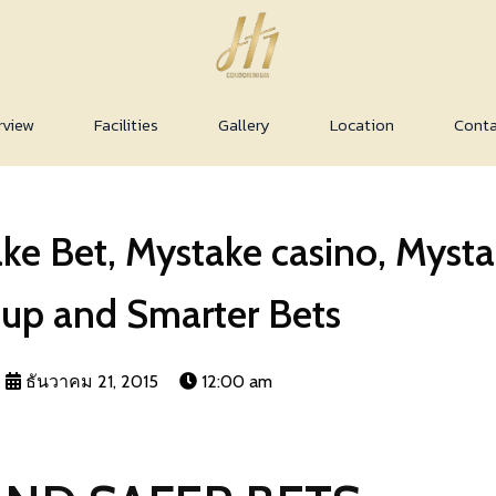
rview
Facilities
Gallery
Location
Conta
ke Bet, Mystake casino, Mysta
tup and Smarter Bets
ธันวาคม 21, 2015
12:00 am