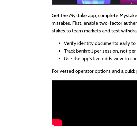
Get the Mystake app, complete Mystake
mistakes. First, enable two-factor authen
stakes to learn markets and test withdra
Verify identity documents early to
Track bankroll per session, not per 
Use the app’s live odds view to co
For vetted operator options and a quick 