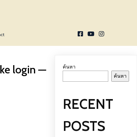
ct
ke login —
ค้นหา
ค้นหา
RECENT
POSTS