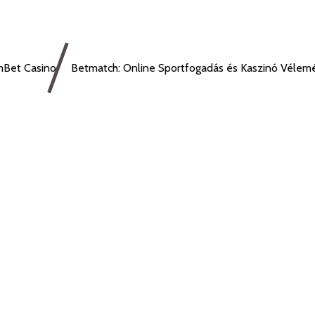
omBet Casino
Betmatch: Online Sportfogadás és Kaszinó Vélem