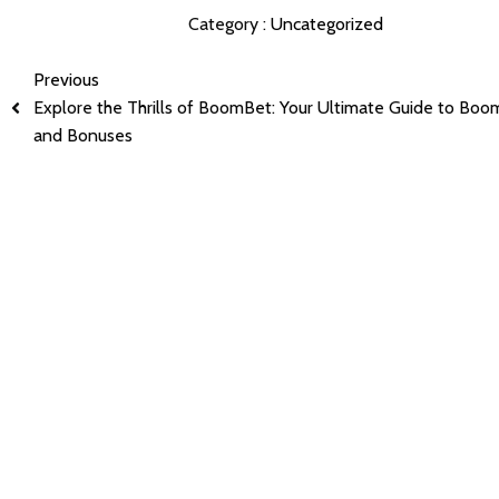
Category :
Uncategorized
Previous
Explore the Thrills of BoomBet: Your Ultimate Guide to Bo
and Bonuses