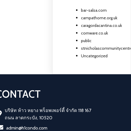
bar-salsa.com
campathome.org.uk
caragordacantina.co.uk
cornware.co.uk
public
stnicholascommunitycentre
Uncategorized
CONTACT
บริษัท ห้าว หยาง พร็อพเพอร์ตี้ จำกัด 118 167
ถนน ลาดกระบัง, 10520
admin@h1condo.com