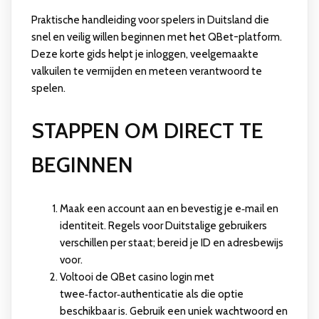
Praktische handleiding voor spelers in Duitsland die
snel en veilig willen beginnen met het QBet-platform.
Deze korte gids helpt je inloggen, veelgemaakte
valkuilen te vermijden en meteen verantwoord te
spelen.
STAPPEN OM DIRECT TE
BEGINNEN
Maak een account aan en bevestig je e‑mail en
identiteit. Regels voor Duitstalige gebruikers
verschillen per staat; bereid je ID en adresbewijs
voor.
Voltooi de QBet casino login met
twee‑factor‑authenticatie als die optie
beschikbaar is. Gebruik een uniek wachtwoord en