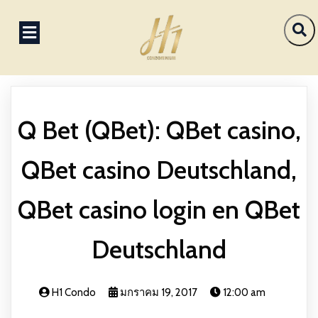
Q Bet (QBet): QBet casino,
QBet casino Deutschland,
QBet casino login en QBet
Deutschland
H1 Condo
มกราคม 19, 2017
12:00 am