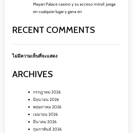
Mayan Palace casino y su acceso móvil: juega
en cualquier lugar y gana en
RECENT COMMENTS
ไม่มีความเห็นที่จะแสดง
ARCHIVES
กรกฎาคม 2026
มิถุนายน 2026
พฤษภาคม 2026
เมษายน 2026
มีนาคม 2026
กุมภาพันธ์ 2026