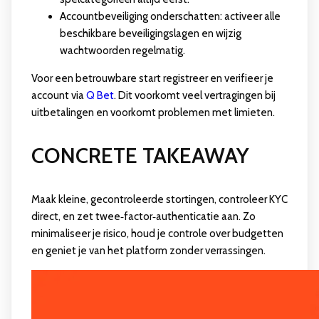
Accountbeveiliging onderschatten: activeer alle
beschikbare beveiligingslagen en wijzig
wachtwoorden regelmatig.
Voor een betrouwbare start registreer en verifieer je
account via
Q Bet
. Dit voorkomt veel vertragingen bij
uitbetalingen en voorkomt problemen met limieten.
CONCRETE TAKEAWAY
Maak kleine, gecontroleerde stortingen, controleer KYC
direct, en zet twee‑factor‑authenticatie aan. Zo
minimaliseer je risico, houd je controle over budgetten
en geniet je van het platform zonder verrassingen.