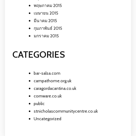
พฤษภาคม 2015
เมษายน 2015
มีนาคม 2015
กุมภาพันธ์ 2015
มกราคม 2015
CATEGORIES
bar-salsa.com
campathome.org.uk
caragordacantina.co.uk
cornware.co.uk
public
stnicholascommunitycentre.co.uk
Uncategorized