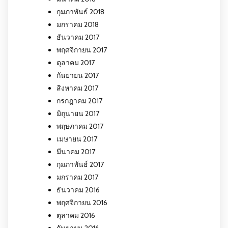
กุมภาพันธ์ 2018
มกราคม 2018
ธันวาคม 2017
พฤศจิกายน 2017
ตุลาคม 2017
กันยายน 2017
สิงหาคม 2017
กรกฎาคม 2017
มิถุนายน 2017
พฤษภาคม 2017
เมษายน 2017
มีนาคม 2017
กุมภาพันธ์ 2017
มกราคม 2017
ธันวาคม 2016
พฤศจิกายน 2016
ตุลาคม 2016