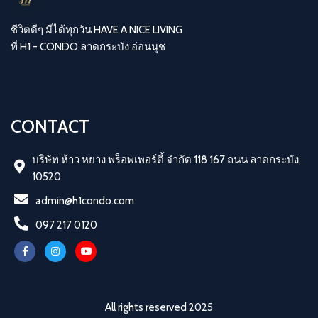
ชีวิตดีๆ มีได้ทุกวัน HAVE A NICE LIVING
ที่ H1 - CONDO ลาดกระบัง อ่อนนุช
CONTACT
บริษัท ห้าว หยาง พร็อพเพอร์ตี้ จำกัด 118 167 ถนน ลาดกระบัง,
10520
admin@h1condo.com
097 217 0120
All rights reserved 2025