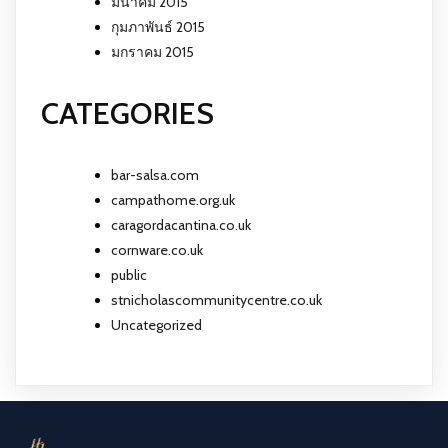
มีนาคม 2015
กุมภาพันธ์ 2015
มกราคม 2015
CATEGORIES
bar-salsa.com
campathome.org.uk
caragordacantina.co.uk
cornware.co.uk
public
stnicholascommunitycentre.co.uk
Uncategorized