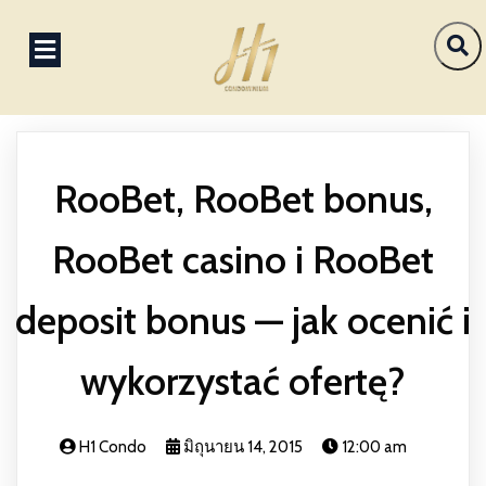
RooBet, RooBet bonus,
RooBet casino i RooBet
deposit bonus — jak ocenić i
wykorzystać ofertę?
H1 Condo
มิถุนายน 14, 2015
12:00 am