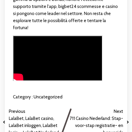
supporto tramite l'app, bigbet24 scommesse e casino
si pongono come leader nel settore. Non resta che
esplorare tutte le possibilità offerte e tentare la
fortuna!
Category :
Uncategorized
Previous
Next
LalaBet, LalaBet casino,
711 Casino Nederland: Stap-
LalaBet inloggen, LalaBet
voor-stap registratie- en