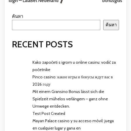
login — LalaBet Nederland
bonusgids
ค้นหา
ค้นหา
RECENT POSTS
Kako započeti s igrom u online casinu: vodič za
početnike
Pinco casino: какие игры и бонусы ждут вас в
2026 году
Mit einem Gransino Bonus lässt sich die
Spielzeit mühelos verlängern – ganz ohne
Umwege entdecken.
Test Post Created
Mayan Palace casino y su acceso móvil: juega
en cualquier lugar y gana en