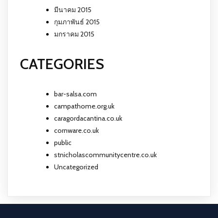
มีนาคม 2015
กุมภาพันธ์ 2015
มกราคม 2015
CATEGORIES
bar-salsa.com
campathome.org.uk
caragordacantina.co.uk
cornware.co.uk
public
stnicholascommunitycentre.co.uk
Uncategorized