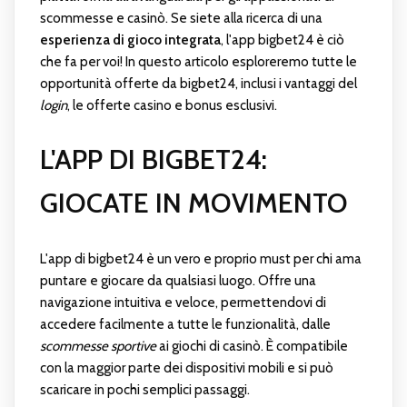
scommesse e casinò. Se siete alla ricerca di una
esperienza di gioco integrata
, l'app bigbet24 è ciò
che fa per voi! In questo articolo esploreremo tutte le
opportunità offerte da bigbet24, inclusi i vantaggi del
login
, le offerte casino e bonus esclusivi.
L'APP DI BIGBET24:
GIOCATE IN MOVIMENTO
L'app di bigbet24 è un vero e proprio must per chi ama
puntare e giocare da qualsiasi luogo. Offre una
navigazione intuitiva e veloce, permettendovi di
accedere facilmente a tutte le funzionalità, dalle
scommesse sportive
ai giochi di casinò. È compatibile
con la maggior parte dei dispositivi mobili e si può
scaricare in pochi semplici passaggi.