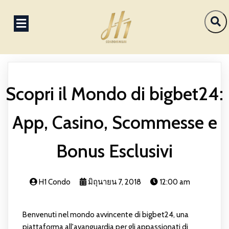
Scopri il Mondo di bigbet24:
App, Casino, Scommesse e
Bonus Esclusivi
H1 Condo
มิถุนายน 7, 2018
12:00 am
Benvenuti nel mondo avvincente di bigbet24, una
piattaforma all'avanguardia per gli appassionati di