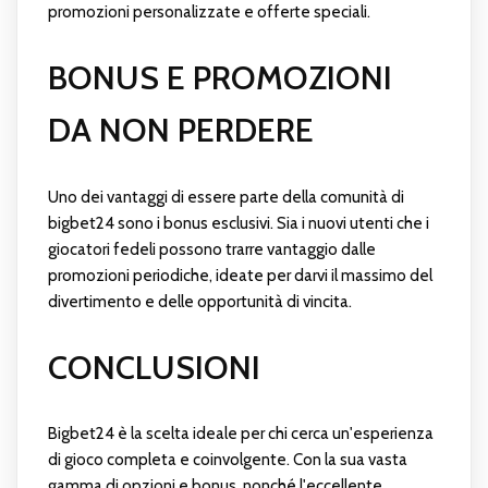
promozioni personalizzate e offerte speciali.
BONUS E PROMOZIONI
DA NON PERDERE
Uno dei vantaggi di essere parte della comunità di
bigbet24 sono i bonus esclusivi. Sia i nuovi utenti che i
giocatori fedeli possono trarre vantaggio dalle
promozioni periodiche, ideate per darvi il massimo del
divertimento e delle opportunità di vincita.
CONCLUSIONI
Bigbet24 è la scelta ideale per chi cerca un'esperienza
di gioco completa e coinvolgente. Con la sua vasta
gamma di opzioni e bonus, nonché l'eccellente