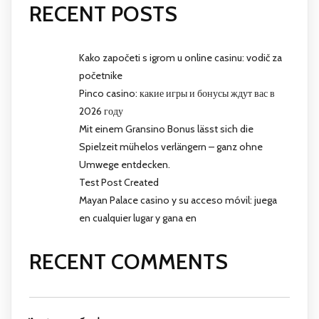
RECENT POSTS
Kako započeti s igrom u online casinu: vodič za
početnike
Pinco casino: какие игры и бонусы ждут вас в
2026 году
Mit einem Gransino Bonus lässt sich die
Spielzeit mühelos verlängern – ganz ohne
Umwege entdecken.
Test Post Created
Mayan Palace casino y su acceso móvil: juega
en cualquier lugar y gana en
RECENT COMMENTS