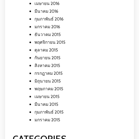
เมษายน 2016
มีนาคม 2016
กุมภาพันธ์ 2016
มกราคม 2016
ธันวาคม 2015
พฤศจิกายน 2015
ตุลาคม 2015
กันยายน 2015
สิงหาคม 2015
กรกฎาคม 2015
มิถุนายน 2015
พฤษภาคม 2015
เมษายน 2015
มีนาคม 2015
กุมภาพันธ์ 2015
มกราคม 2015
CATEGORIES