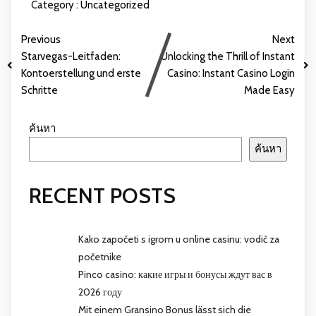
Category :
Uncategorized
Previous
Next
Starvegas-Leitfaden:
Unlocking the Thrill of Instant
Kontoerstellung und erste
Casino: Instant Casino Login
Schritte
Made Easy
ค้นหา
ค้นหา
RECENT POSTS
Kako započeti s igrom u online casinu: vodič za
početnike
Pinco casino: какие игры и бонусы ждут вас в
2026 году
Mit einem Gransino Bonus lässt sich die