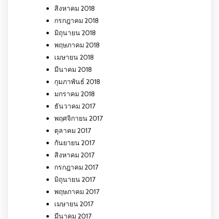
สิงหาคม 2018
กรกฎาคม 2018
มิถุนายน 2018
พฤษภาคม 2018
เมษายน 2018
มีนาคม 2018
กุมภาพันธ์ 2018
มกราคม 2018
ธันวาคม 2017
พฤศจิกายน 2017
ตุลาคม 2017
กันยายน 2017
สิงหาคม 2017
กรกฎาคม 2017
มิถุนายน 2017
พฤษภาคม 2017
เมษายน 2017
มีนาคม 2017