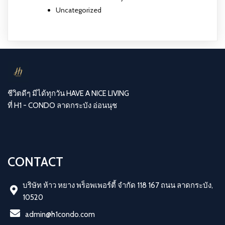
Uncategorized
ชีวิตดีๆ มีได้ทุกวัน HAVE A NICE LIVING
ที่ H1 - CONDO ลาดกระบัง อ่อนนุช
CONTACT
บริษัท ห้าว หยาง พร็อพเพอร์ตี้ จำกัด 118 167 ถนน ลาดกระบัง,
10520
admin@h1condo.com