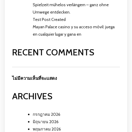
Spielzeit mühelos verlängern – ganz ohne
Umwege entdecken.
Test Post Created
Mayan Palace casino y su acceso móvil: juega
en cualquier lugar y gana en
RECENT COMMENTS
ไม่มีความเห็นที่จะแสดง
ARCHIVES
กรกฎาคม 2026
มิถุนายน 2026
พฤษภาคม 2026