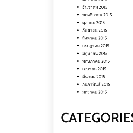
ธันวาคม 2015
พฤศจิกายน 2015
ตุลาคม 2015
กันยายน 2015
สิงหาคม 2015
กรกฎาคม 2015
มิถุนายน 2015
พฤษภาคม 2015
เมษายน 2015
มีนาคม 2015
กุมภาพันธ์ 2015
มกราคม 2015
CATEGORIE