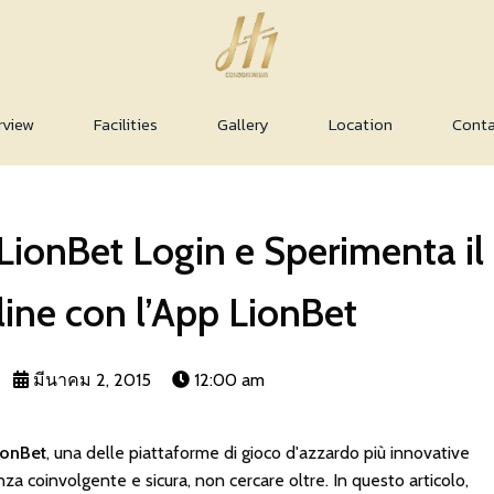
rview
Facilities
Gallery
Location
Conta
 LionBet Login e Sperimenta il 
ine con l’App LionBet
มีนาคม 2, 2015
12:00 am
ionBet
, una delle piattaforme di gioco d'azzardo più innovative
za coinvolgente e sicura, non cercare oltre. In questo articolo,