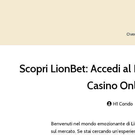
Ove
Scopri LionBet: Accedi al
Casino Onl
H1 Condo
Benvenuti nel mondo emozionante di
L
sul mercato. Se stai cercando un'esperien