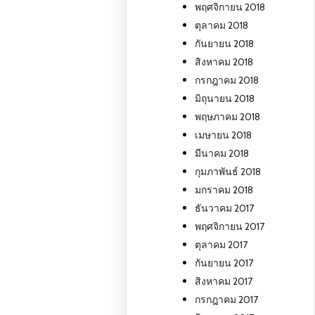
พฤศจิกายน 2018
ตุลาคม 2018
กันยายน 2018
สิงหาคม 2018
กรกฎาคม 2018
มิถุนายน 2018
พฤษภาคม 2018
เมษายน 2018
มีนาคม 2018
กุมภาพันธ์ 2018
มกราคม 2018
ธันวาคม 2017
พฤศจิกายน 2017
ตุลาคม 2017
กันยายน 2017
สิงหาคม 2017
กรกฎาคม 2017