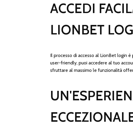
ACCEDI FACI
LIONBET LOG
Il processo di accesso al LionBet login è
user-friendly, puoi accedere al tuo accoun
sfruttare al massimo le funzionalità offe
UN'ESPERIEN
ECCEZIONALE