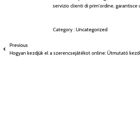
servizio clienti di prim'ordine, garantisce
Category :
Uncategorized
Previous
Hogyan kezdjük el a szerencsejátékot online: Útmutató kez