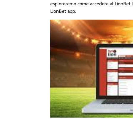
esploreremo come accedere al LionBet log
LionBet app.