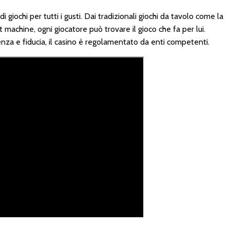
giochi per tutti i gusti. Dai tradizionali giochi da tavolo come la
lot machine, ogni giocatore può trovare il gioco che fa per lui.
enza e fiducia, il casino è regolamentato da enti competenti.