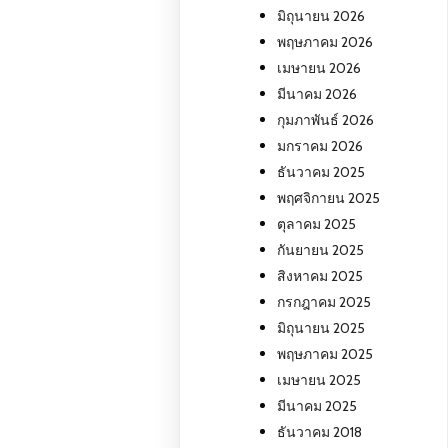
มิถุนายน 2026
พฤษภาคม 2026
เมษายน 2026
มีนาคม 2026
กุมภาพันธ์ 2026
มกราคม 2026
ธันวาคม 2025
พฤศจิกายน 2025
ตุลาคม 2025
กันยายน 2025
สิงหาคม 2025
กรกฎาคม 2025
มิถุนายน 2025
พฤษภาคม 2025
เมษายน 2025
มีนาคม 2025
ธันวาคม 2018