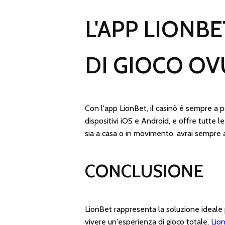
L'APP LIONB
DI GIOCO O
Con l'app LionBet, il casinò è sempre a 
dispositivi iOS e Android, e offre tutte 
sia a casa o in movimento, avrai sempre ac
CONCLUSIONE
LionBet rappresenta la soluzione ideale pe
vivere un'esperienza di gioco totale,
Lio