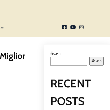
ct
Miglior
ค้นหา
ค้นหา
RECENT
POSTS