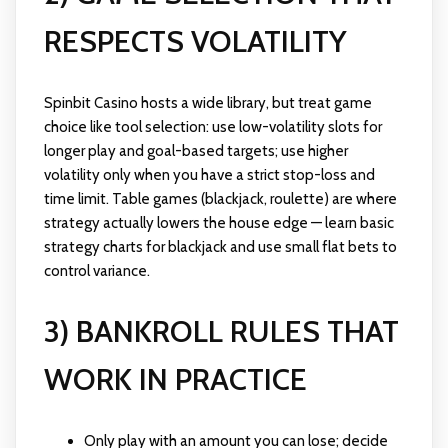
RESPECTS VOLATILITY
Spinbit Casino hosts a wide library, but treat game
choice like tool selection: use low-volatility slots for
longer play and goal-based targets; use higher
volatility only when you have a strict stop-loss and
time limit. Table games (blackjack, roulette) are where
strategy actually lowers the house edge — learn basic
strategy charts for blackjack and use small flat bets to
control variance.
3) BANKROLL RULES THAT
WORK IN PRACTICE
Only play with an amount you can lose; decide