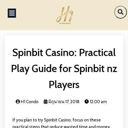
Spinbit Casino: Practical
Play Guide for Spinbit nz
Players
H1 Condo
มิถุนายน 17, 2018
12:00 am
If you plan to try Spinbit Casino, focus on these
practical steps that reduce wasted time and money.