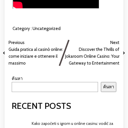
Category :
Uncategorized
Previous
Next
Guida pratica al casinò online:
Discover the Thrills of
come iniziare e ottenere il
Jokaroom Online Casino: Your
massimo
Gateway to Entertainment
ค้นหา
ค้นหา
RECENT POSTS
Kako započeti s igrom u online casinu: vodič za