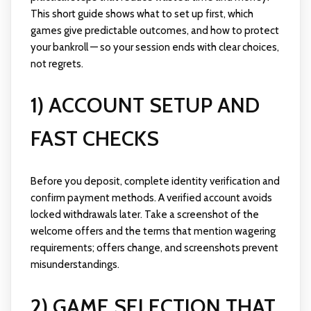
This short guide shows what to set up first, which
games give predictable outcomes, and how to protect
your bankroll — so your session ends with clear choices,
not regrets.
1) ACCOUNT SETUP AND
FAST CHECKS
Before you deposit, complete identity verification and
confirm payment methods. A verified account avoids
locked withdrawals later. Take a screenshot of the
welcome offers and the terms that mention wagering
requirements; offers change, and screenshots prevent
misunderstandings.
2) GAME SELECTION THAT