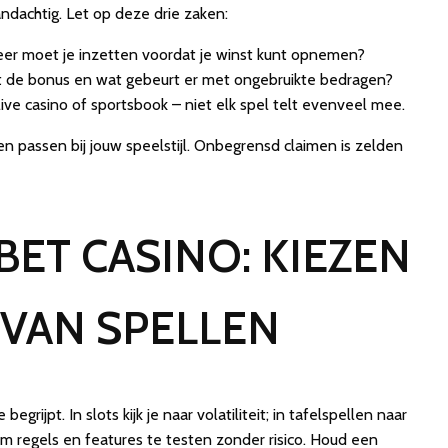
dachtig. Let op deze drie zaken:
eer moet je inzetten voordat je winst kunt opnemen?
t de bonus en wat gebeurt er met ongebruikte bedragen?
ive casino of sportsbook – niet elk spel telt evenveel mee.
n passen bij jouw speelstijl. Onbegrensd claimen is zelden
BET CASINO: KIEZEN
 VAN SPELLEN
egrijpt. In slots kijk je naar volatiliteit; in tafelspellen naar
 regels en features te testen zonder risico. Houd een