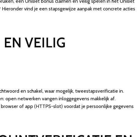
ebruiken, een UniBet bonus claimen en veilig spelen in het UniBet
? Hieronder vind je een stapsgewijze aanpak met concrete acties
 EN VEILIG
chtwoord en schakel, waar mogelijk, tweestapsverificatie in.
gen: open netwerken vangen inloggegevens makkelijk af.
 de browser of app (HTTPS-slot) voordat je persoonlijke gegevens