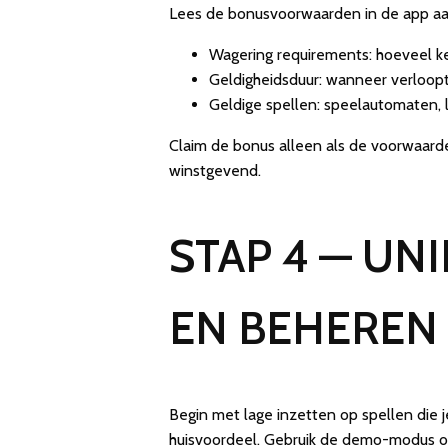
Lees de bonusvoorwaarden in de app aan
Wagering requirements: hoeveel k
Geldigheidsduur: wanneer verloop
Geldige spellen: speelautomaten, l
Claim de bonus alleen als de voorwaarde
winstgevend.
STAP 4 — UNI
EN BEHEREN
Begin met lage inzetten op spellen die je b
huisvoordeel. Gebruik de demo-modus om