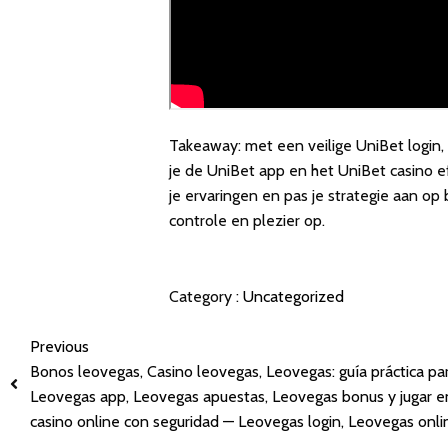
Takeaway: met een veilige UniBet login, 
je de UniBet app en het UniBet casino eff
je ervaringen en pas je strategie aan op
controle en plezier op.
Category :
Uncategorized
Previous
Bonos leovegas, Casino leovegas, Leovegas: guía práctica par
Leovegas app, Leovegas apuestas, Leovegas bonus y jugar 
casino online con seguridad — Leovegas login, Leovegas onli