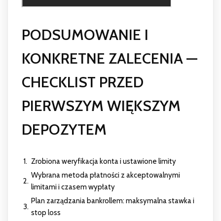
PODSUMOWANIE I
KONKRETNE ZALECENIA —
CHECKLIST PRZED
PIERWSZYM WIĘKSZYM
DEPOZYTEM
1.
Zrobiona weryfikacja konta i ustawione limity
Wybrana metoda płatności z akceptowalnymi
2.
limitami i czasem wypłaty
Plan zarządzania bankrollem: maksymalna stawka i
3.
stop loss