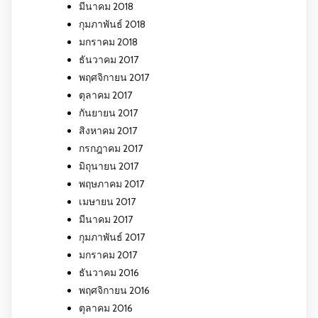
มีนาคม 2018
กุมภาพันธ์ 2018
มกราคม 2018
ธันวาคม 2017
พฤศจิกายน 2017
ตุลาคม 2017
กันยายน 2017
สิงหาคม 2017
กรกฎาคม 2017
มิถุนายน 2017
พฤษภาคม 2017
เมษายน 2017
มีนาคม 2017
กุมภาพันธ์ 2017
มกราคม 2017
ธันวาคม 2016
พฤศจิกายน 2016
ตุลาคม 2016