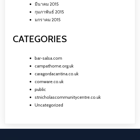
มีนาคม 2015
กุมภาพันธ์ 2015
มกราคม 2015
CATEGORIES
bar-salsa.com
campathome.org.uk
caragordacantina.co.uk
cornware.co.uk
public
stnicholascommunitycentre.co.uk
Uncategorized