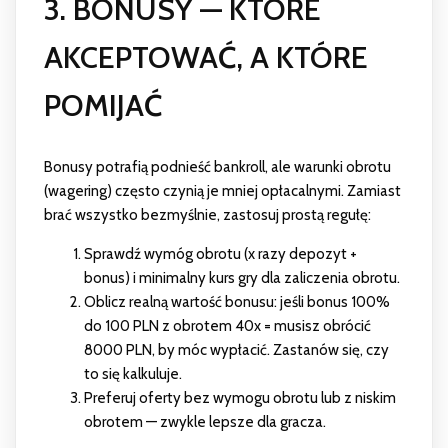
3. BONUSY — KTÓRE
AKCEPTOWAĆ, A KTÓRE
POMIJAĆ
Bonusy potrafią podnieść bankroll, ale warunki obrotu
(wagering) często czynią je mniej opłacalnymi. Zamiast
brać wszystko bezmyślnie, zastosuj prostą regułę:
Sprawdź wymóg obrotu (x razy depozyt +
bonus) i minimalny kurs gry dla zaliczenia obrotu.
Oblicz realną wartość bonusu: jeśli bonus 100%
do 100 PLN z obrotem 40x = musisz obrócić
8000 PLN, by móc wypłacić. Zastanów się, czy
to się kalkuluje.
Preferuj oferty bez wymogu obrotu lub z niskim
obrotem — zwykle lepsze dla gracza.