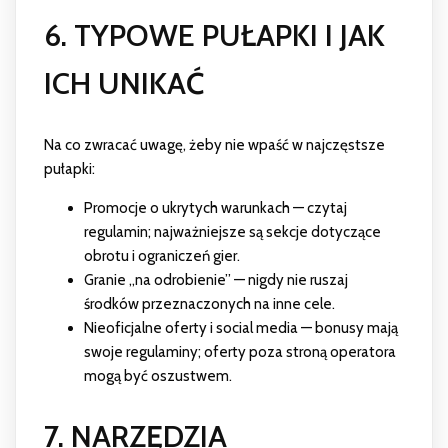
6. TYPOWE PUŁAPKI I JAK
ICH UNIKAĆ
Na co zwracać uwagę, żeby nie wpaść w najczęstsze
pułapki:
Promocje o ukrytych warunkach — czytaj
regulamin; najważniejsze są sekcje dotyczące
obrotu i ograniczeń gier.
Granie „na odrobienie” — nigdy nie ruszaj
środków przeznaczonych na inne cele.
Nieoficjalne oferty i social media — bonusy mają
swoje regulaminy; oferty poza stroną operatora
mogą być oszustwem.
7. NARZĘDZIA