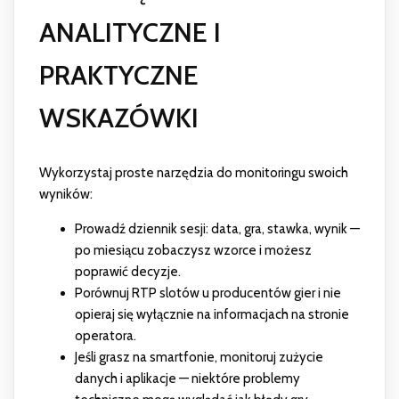
ANALITYCZNE I
PRAKTYCZNE
WSKAZÓWKI
Wykorzystaj proste narzędzia do monitoringu swoich
wyników:
Prowadź dziennik sesji: data, gra, stawka, wynik —
po miesiącu zobaczysz wzorce i możesz
poprawić decyzje.
Porównuj RTP slotów u producentów gier i nie
opieraj się wyłącznie na informacjach na stronie
operatora.
Jeśli grasz na smartfonie, monitoruj zużycie
danych i aplikacje — niektóre problemy