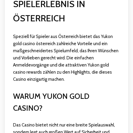
SPIELERLEBNIS IN
ÖSTERREICH
Speziell für Spieler aus Österreich bietet das Yukon
gold casino österreich zahlreiche Vorteile und ein
maßgeschneidertes Spielumfeld, das Ihren Wünschen
und Vorlieben gerecht wird. Die einfachen
Anmeldevorgänge und die attraktiven Yukon gold
casino rewards zählen zu den Highlights, die dieses
Casino einzigartig machen.
WARUM YUKON GOLD
CASINO?
Das Casino bietet nicht nur eine breite Spielauswahl,
sondern legt auch großen Wert auf Sicherheit und