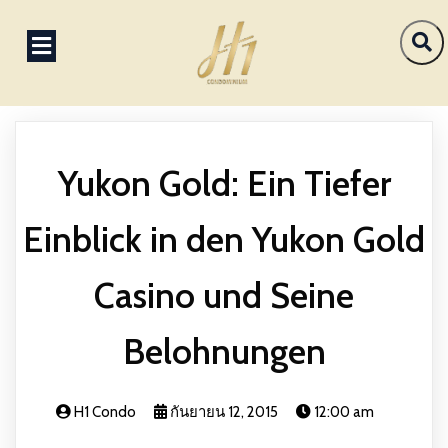
Yukon Gold: Ein Tiefer
Einblick in den Yukon Gold
Casino und Seine
Belohnungen
H1 Condo
กันยายน 12, 2015
12:00 am