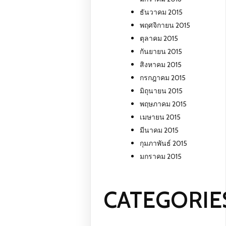
ธันวาคม 2015
พฤศจิกายน 2015
ตุลาคม 2015
กันยายน 2015
สิงหาคม 2015
กรกฎาคม 2015
มิถุนายน 2015
พฤษภาคม 2015
เมษายน 2015
มีนาคม 2015
กุมภาพันธ์ 2015
มกราคม 2015
CATEGORIE