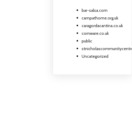
bar-salsa.com
campathome.org.uk
caragordacantina.co.uk
cornware.co.uk
public
stnicholascommunitycentre
Uncategorized