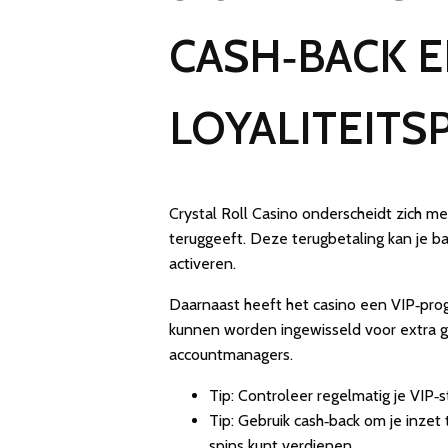
CASH‑BACK 
LOYALITEIT
Crystal Roll Casino onderscheidt zich m
teruggeeft. Deze terugbetaling kan je ba
activeren.
Daarnaast heeft het casino een VIP‑pro
kunnen worden ingewisseld voor extra gra
accountmanagers.
Tip: Controleer regelmatig je VIP‑
Tip: Gebruik cash‑back om je inzet
spins kunt verdienen.