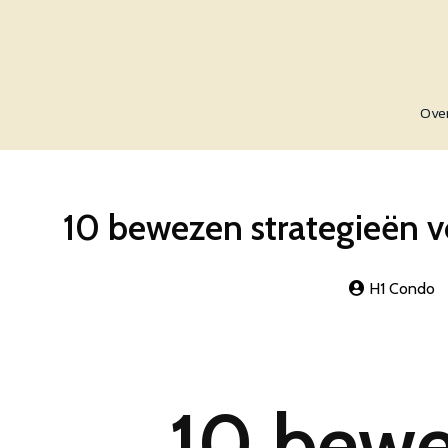
Ove
10 bewezen strategieën voo
H1 Condo
10 bew