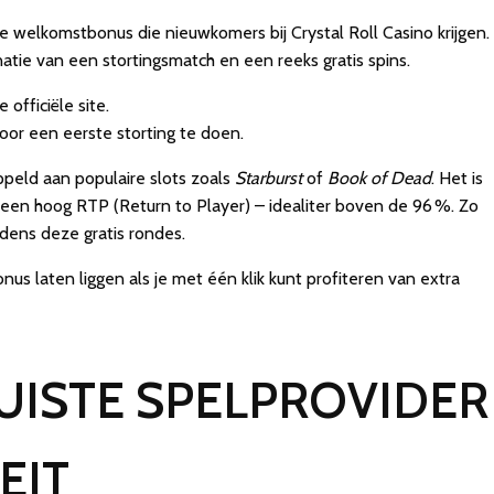
e welkomstbonus die nieuwkomers bij Crystal Roll Casino krijgen.
tie van een stortingsmatch en een reeks gratis spins.
officiële site.
or een eerste storting te doen.
ppeld aan populaire slots zoals
Starburst
of
Book of Dead
. Het is
een hoog RTP (Return to Player) – idealiter boven de 96 %. Zo
jdens deze gratis rondes.
us laten liggen als je met één klik kunt profiteren van extra
 JUISTE SPELPROVIDER
EIT