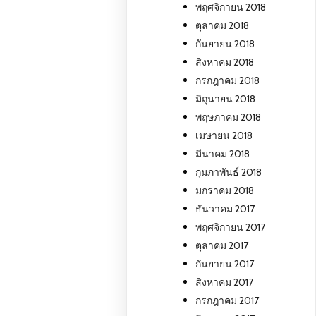
พฤศจิกายน 2018
ตุลาคม 2018
กันยายน 2018
สิงหาคม 2018
กรกฎาคม 2018
มิถุนายน 2018
พฤษภาคม 2018
เมษายน 2018
มีนาคม 2018
กุมภาพันธ์ 2018
มกราคม 2018
ธันวาคม 2017
พฤศจิกายน 2017
ตุลาคม 2017
กันยายน 2017
สิงหาคม 2017
กรกฎาคม 2017