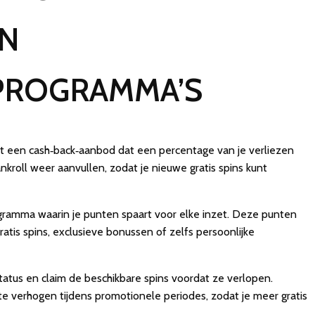
EN
SPROGRAMMA’S
et een cash‑back‑aanbod dat een percentage van je verliezen
nkroll weer aanvullen, zodat je nieuwe gratis spins kunt
gramma waarin je punten spaart voor elke inzet. Deze punten
tis spins, exclusieve bonussen of zelfs persoonlijke
status en claim de beschikbare spins voordat ze verlopen.
 te verhogen tijdens promotionele periodes, zodat je meer gratis