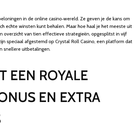
 beloningen in de online casino‑wereld. Ze geven je de kans om
toch echte winsten kunt behalen. Maar hoe haal je het meeste uit
 overzicht van tien effectieve strategieën, opgesplitst in vijf
zijn speciaal afgestemd op Crystal Roll Casino, een platform dat
 snellere uitbetalingen.
ET EEN ROYALE
NUS EN EXTRA
S