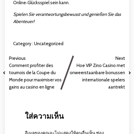
Online‑Glücksspiel sein kann.
Spielen Sie verantwortungsbewusst und genießen Sie das
Abenteuer!
Category :
Uncategorized
Previous
Next
Comment profiter des
Hoe VIP Zino Casino met
tournois de la Coupe du
onweerstaanbare bonussen
Monde pour maximiser vos
internationale spelers
gains au casino en ligne
aantrekt
ใส่ความเห็น
อีเมลของคุณจะไม่แสดงให้คนอื่นเห็น
ช่อง