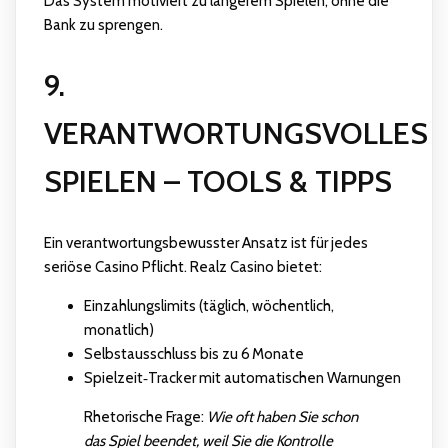
Das System motiviert zu längerem Spielen, ohne die
Bank zu sprengen.
9.
VERANTWORTUNGSVOLLES
SPIELEN – TOOLS & TIPPS
Ein verantwortungsbewusster Ansatz ist für jedes
seriöse Casino Pflicht. Realz Casino bietet:
Einzahlungslimits (täglich, wöchentlich,
monatlich)
Selbstausschluss bis zu 6 Monate
Spielzeit‑Tracker mit automatischen Warnungen
Rhetorische Frage:
Wie oft haben Sie schon
das Spiel beendet, weil Sie die Kontrolle