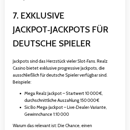
7. EXKLUSIVE
JACKPOT‑JACKPOTS FÜR
DEUTSCHE SPIELER
Jackpots sind das Herzstück vieler Slot‑Fans. Realz
Casino bietet exklusive progressive Jackpots, die
ausschließlich für deutsche Spieler verfügbar sind.
Beispiele:
Mega Realz Jackpot – Startwert 10 000 €,
durchschnittliche Auszahlung 150 000 €
Sic Bo Mega‑Jackpot – Live‑Dealer‑Variante,
Gewinnchance 1:10 000
Warum das relevant ist: Die Chance, einen