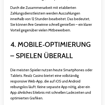
Durch die Zusammenarbeit mit etablierten
Zahlungsdienstleistern werden Auszahlungen
innerhalb von 12 Stunden bearbeitet. Das bedeutet,
Sie können Ihre Gewinne schnell genießen – ein klarer
Vorteil gegenüber vielen Mitbewerbern.
4. MOBILE‑OPTIMIERUNG
– SPIELEN ÜBERALL
Die meisten Spieler nutzen heute Smartphones oder
Tablets. Realz Casino bietet eine vollständig
responsive Web‑App, die auf iOS und Android
reibungslos läuft. Keine separate App nötig, aber ein
App‑ähnliches Erlebnis mit schnellen Ladezeiten und
optimierten Grafiken.