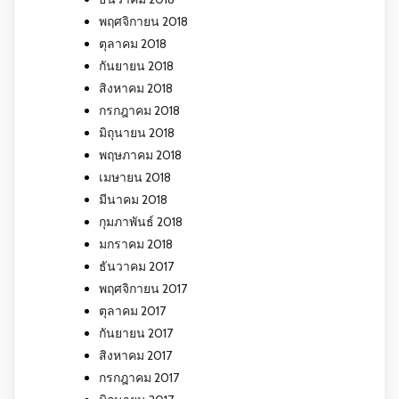
พฤศจิกายน 2018
ตุลาคม 2018
กันยายน 2018
สิงหาคม 2018
กรกฎาคม 2018
มิถุนายน 2018
พฤษภาคม 2018
เมษายน 2018
มีนาคม 2018
กุมภาพันธ์ 2018
มกราคม 2018
ธันวาคม 2017
พฤศจิกายน 2017
ตุลาคม 2017
กันยายน 2017
สิงหาคม 2017
กรกฎาคม 2017