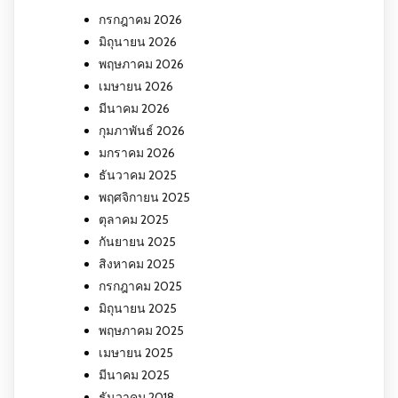
กรกฎาคม 2026
มิถุนายน 2026
พฤษภาคม 2026
เมษายน 2026
มีนาคม 2026
กุมภาพันธ์ 2026
มกราคม 2026
ธันวาคม 2025
พฤศจิกายน 2025
ตุลาคม 2025
กันยายน 2025
สิงหาคม 2025
กรกฎาคม 2025
มิถุนายน 2025
พฤษภาคม 2025
เมษายน 2025
มีนาคม 2025
ธันวาคม 2018