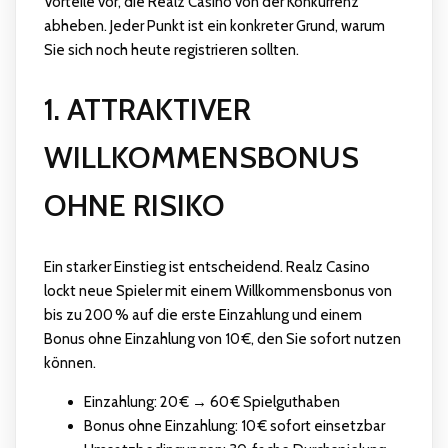
Vorteile vor, die Realz Casino von der Konkurrenz
abheben. Jeder Punkt ist ein konkreter Grund, warum
Sie sich noch heute registrieren sollten.
1. ATTRAKTIVER
WILLKOMMENSBONUS
OHNE RISIKO
Ein starker Einstieg ist entscheidend. Realz Casino
lockt neue Spieler mit einem Willkommensbonus von
bis zu 200 % auf die erste Einzahlung und einem
Bonus ohne Einzahlung von 10 €, den Sie sofort nutzen
können.
Einzahlung: 20 € → 60 € Spielguthaben
Bonus ohne Einzahlung: 10 € sofort einsetzbar