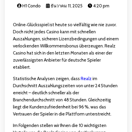
H1 Condo
ธันวาคม 11, 2025
4:20 pm
Online‑Glücksspiel ist heute so vielfältig wie nie zuvor.
Doch nicht jedes Casino kann mit schnellen
Auszahlungen, sicheren Lizenzbedingungen und einem
verlockenden Willkommensbonus überzeugen. Realz
Casino hat sich in den letzten Monaten als einer der
zuverlässigsten Anbieter für deutsche Spieler
etabliert.
Statistische Analysen zeigen, dass
Realz
im
Durchschnitt Auszahlungszeiten von unter 24 Stunden
erreicht – deutlich schneller als der
Branchendurchschnitt von 48 Stunden. Gleichzeitig
liegt die Kundenzufriedenheit bei 96 %, was das
Vertrauen der Spieler in die Plattform unterstreicht.
Im Folgenden stellen wir Ihnen die 10 wichtigsten