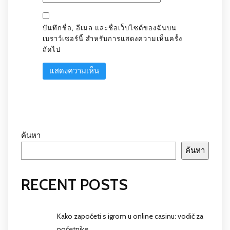
บันทึกชื่อ, อีเมล และชื่อเว็บไซต์ของฉันบน
เบราว์เซอร์นี้ สำหรับการแสดงความเห็นครั้ง
ถัดไป
ค้นหา
ค้นหา
RECENT POSTS
Kako započeti s igrom u online casinu: vodič za
početnike