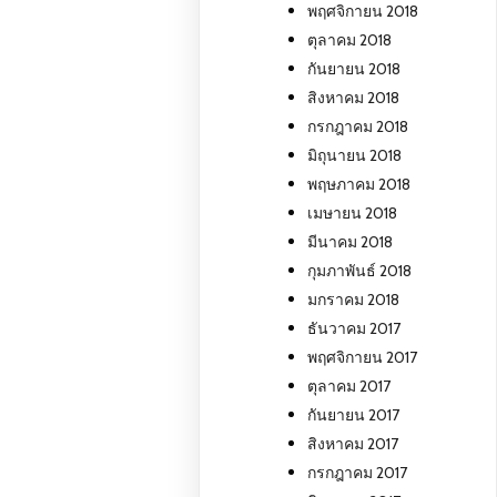
พฤศจิกายน 2018
ตุลาคม 2018
กันยายน 2018
สิงหาคม 2018
กรกฎาคม 2018
มิถุนายน 2018
พฤษภาคม 2018
เมษายน 2018
มีนาคม 2018
กุมภาพันธ์ 2018
มกราคม 2018
ธันวาคม 2017
พฤศจิกายน 2017
ตุลาคม 2017
กันยายน 2017
สิงหาคม 2017
กรกฎาคม 2017