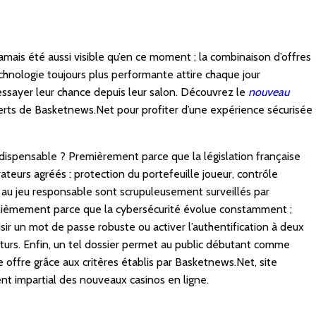
mais été aussi visible qu’en ce moment ; la combinaison d’offres
hnologie toujours plus performante attire chaque jour
essayer leur chance depuis leur salon. Découvrez le
nouveau
ts de Basketnews.Net pour profiter d’une expérience sécurisée
ndispensable ? Premièrement parce que la législation française
eurs agréés : protection du portefeuille joueur, contrôle
s au jeu responsable sont scrupuleusement surveillés par
uxièmement parce que la cybersécurité évolue constamment ;
sir un mot de passe robuste ou activer l’authentification à deux
turs. Enfin, un tel dossier permet au public débutant comme
offre grâce aux critères établis par Basketnews.Net, site
nt impartial des nouveaux casinos en ligne.