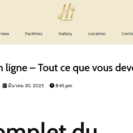
rview
Facilities
Gallery
Location
Conta
 ligne – Tout ce que vous dev
มีนาคม 30, 2025
8:45 pm
omplet du