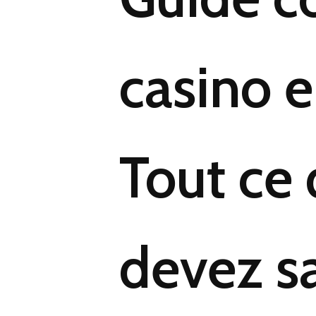
casino e
Tout ce
devez s