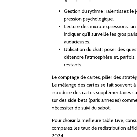
Gestion du rythme : ralentissez le j
pression psychologique.
Lecture des micro‑expressions : u
indiquer qu’il surveille les gros pa
audacieuses.
Utilisation du chat : poser des qu
détendre l’atmosphère et, parfois,
restants.
Le comptage de cartes, pilier des stratég
Le mélange des cartes se fait souvent à l
introduire des cartes supplémentaires sa
sur des side‑bets (paris annexes) comme 
nécessiter de suivi du sabot.
Pour choisir la meilleure table Live, con
comparez les taux de redistribution affi
2024.