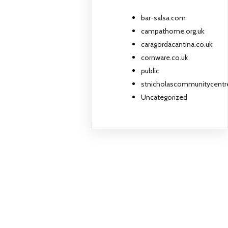
bar-salsa.com
campathome.org.uk
caragordacantina.co.uk
cornware.co.uk
public
stnicholascommunitycentre
Uncategorized