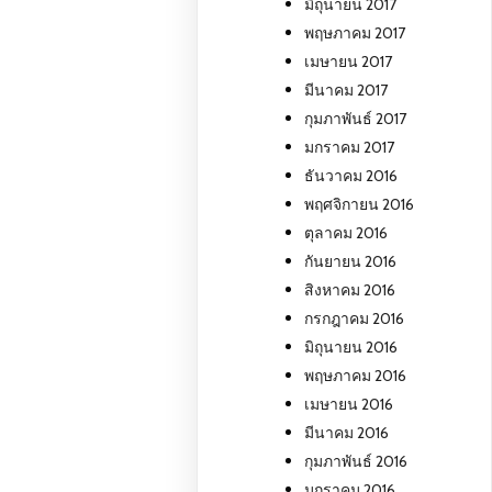
มิถุนายน 2017
พฤษภาคม 2017
เมษายน 2017
มีนาคม 2017
กุมภาพันธ์ 2017
มกราคม 2017
ธันวาคม 2016
พฤศจิกายน 2016
ตุลาคม 2016
กันยายน 2016
สิงหาคม 2016
กรกฎาคม 2016
มิถุนายน 2016
พฤษภาคม 2016
เมษายน 2016
มีนาคม 2016
กุมภาพันธ์ 2016
มกราคม 2016