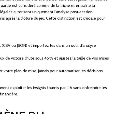
 partie est considéré comme de la triche et entraîne la
égales autorisent uniquement l’analyse post‑session,
ins après la clôture du jeu. Cette distinction est cruciale pour
s (CSV ou JSON) et importez‑les dans un outil d’analyse
x de victoire chute sous 45 % et ajustez la taille de vos mises
er votre plan de mise, jamais pour automatiser les décisions
vent exploiter les insights fournis par l’IA sans enfreindre les
financière.