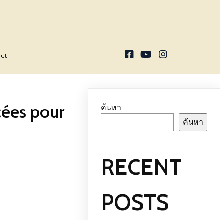
ct
cées pour
ค้นหา
ค้นหา
RECENT
POSTS