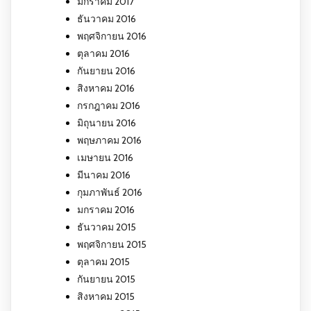
มกราคม 2017
ธันวาคม 2016
พฤศจิกายน 2016
ตุลาคม 2016
กันยายน 2016
สิงหาคม 2016
กรกฎาคม 2016
มิถุนายน 2016
พฤษภาคม 2016
เมษายน 2016
มีนาคม 2016
กุมภาพันธ์ 2016
มกราคม 2016
ธันวาคม 2015
พฤศจิกายน 2015
ตุลาคม 2015
กันยายน 2015
สิงหาคม 2015