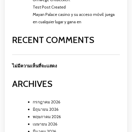
Test Post Created
Mayan Palace casino y su acceso móvil: juega
en cualquier lugar y gana en
RECENT COMMENTS
ไม่มีความเห็นที่จะแสดง
ARCHIVES
กรกฎาคม 2026
มิถุนายน 2026
พฤษภาคม 2026
เมษายน 2026
มีนาคม 2026