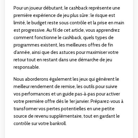
Pour un joueur débutant, le cashback représente une
première expérience de jeu plus sûre : le risque est
limité, le budget reste sous contrôle et la prise en main
est progressive. Au fil de cet article, vous apprendrez
comment fonctionne le cashback, quels types de
programmes existent, les meilleures offres de fin
d’année, ainsi que des astuces pour maximiser votre
retour tout en restant dans une démarche de jeu
responsable.
Nous aborderons également les jeux qui génèrent le
meilleur rendement de remise, les outils pour suivre
vos performances et un guide pas‑à‑pas pour activer
votre première offre dès le 1er janvier. Préparez‑vous à
transformer vos pertes potentielles en une petite
source de revenu supplémentaire, tout en gardant le
contrôle sur votre bankroll.