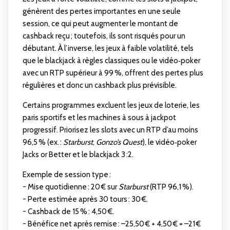
génèrent des pertes importantes en une seule
session, ce qui peut augmenter le montant de
cashback reçu ; toutefois, ils sont risqués pour un
débutant. À l’inverse, les jeux à faible volatilité, tels
que le blackjack à règles classiques ou le vidéo‑poker
avec un RTP supérieur à 99 %, offrent des pertes plus
régulières et donc un cashback plus prévisible.
Certains programmes excluent les jeux de loterie, les
paris sportifs et les machines à sous à jackpot
progressif. Priorisez les slots avec un RTP d’au moins
96,5 % (ex. :
Starburst
,
Gonzo’s Quest
), le vidéo‑poker
Jacks or Better et le blackjack 3 :2.
Exemple de session type :
- Mise quotidienne : 20 € sur
Starburst
(RTP 96,1 %).
- Perte estimée après 30 tours : 30 €.
- Cashback de 15 % : 4,50 €.
- Bénéfice net après remise : –25,50 € + 4,50 € = –21 €