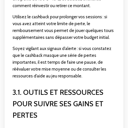
comment réinvestir ou retirer ce montant.
Utilisez le cashback pour prolonger vos sessions : si
vous avez atteint votre limite de perte, le
remboursement vous permet de jouer quelques tours
supplémentaires sans dépasser votre budget initial.
Soyez vigilant aux signaux d’alerte : si vous constatez
que le cashback masque une série de pertes
importantes, il est temps de faire une pause, de
réévaluer votre mise moyenne ou de consulter les
ressources d’aide au jeu responsable.
3.1. OUTILS ET RESSOURCES
POUR SUIVRE SES GAINS ET
PERTES