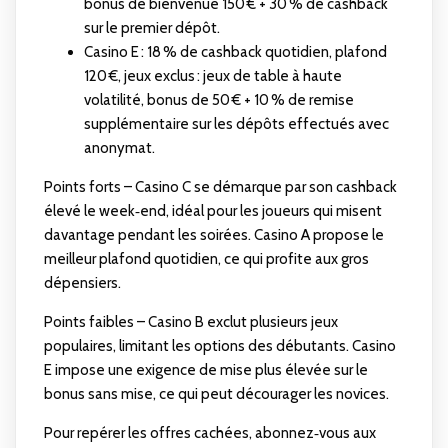
bonus de bienvenue 150 € + 30 % de cashback
sur le premier dépôt.
Casino E : 18 % de cashback quotidien, plafond
120 €, jeux exclus : jeux de table à haute
volatilité, bonus de 50 € + 10 % de remise
supplémentaire sur les dépôts effectués avec
anonymat.
Points forts – Casino C se démarque par son cashback
élevé le week‑end, idéal pour les joueurs qui misent
davantage pendant les soirées. Casino A propose le
meilleur plafond quotidien, ce qui profite aux gros
dépensiers.
Points faibles – Casino B exclut plusieurs jeux
populaires, limitant les options des débutants. Casino
E impose une exigence de mise plus élevée sur le
bonus sans mise, ce qui peut décourager les novices.
Pour repérer les offres cachées, abonnez‑vous aux