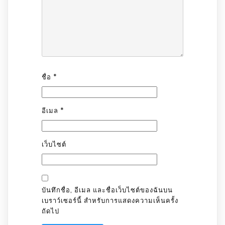
ชื่อ
*
อีเมล
*
เว็บไซต์
บันทึกชื่อ, อีเมล และชื่อเว็บไซต์ของฉันบน
เบราว์เซอร์นี้ สำหรับการแสดงความเห็นครั้ง
ถัดไป