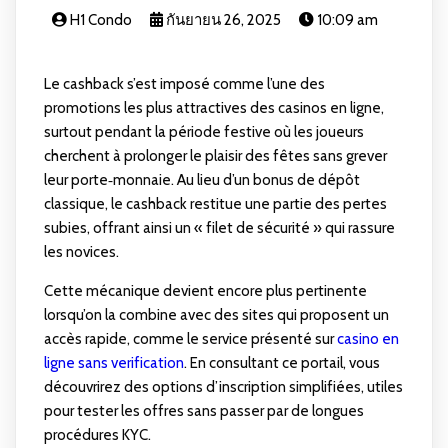
H1 Condo
กันยายน 26, 2025
10:09 am
Le cashback s’est imposé comme l’une des
promotions les plus attractives des casinos en ligne,
surtout pendant la période festive où les joueurs
cherchent à prolonger le plaisir des fêtes sans grever
leur porte‑monnaie. Au lieu d’un bonus de dépôt
classique, le cashback restitue une partie des pertes
subies, offrant ainsi un « filet de sécurité » qui rassure
les novices.
Cette mécanique devient encore plus pertinente
lorsqu’on la combine avec des sites qui proposent un
accès rapide, comme le service présenté sur
casino en
ligne sans verification
. En consultant ce portail, vous
découvrirez des options d’inscription simplifiées, utiles
pour tester les offres sans passer par de longues
procédures KYC.