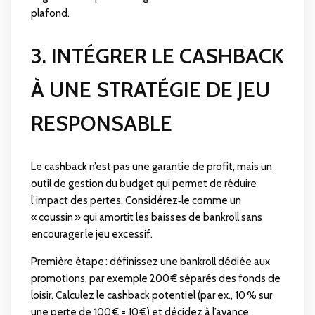
plafond.
3. INTÉGRER LE CASHBACK
À UNE STRATÉGIE DE JEU
RESPONSABLE
Le cashback n’est pas une garantie de profit, mais un
outil de gestion du budget qui permet de réduire
l’impact des pertes. Considérez‑le comme un
« coussin » qui amortit les baisses de bankroll sans
encourager le jeu excessif.
Première étape : définissez une bankroll dédiée aux
promotions, par exemple 200 € séparés des fonds de
loisir. Calculez le cashback potentiel (par ex., 10 % sur
une perte de 100 € = 10 €) et décidez à l’avance