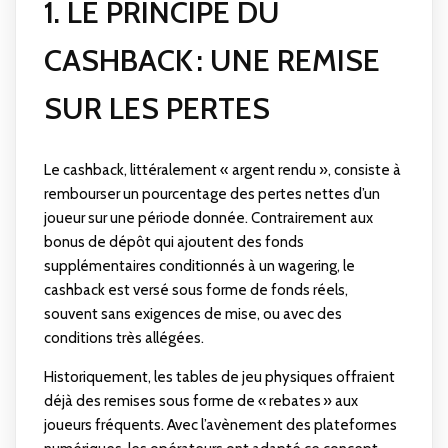
1. LE PRINCIPE DU
CASHBACK : UNE REMISE
SUR LES PERTES
Le cashback, littéralement « argent rendu », consiste à
rembourser un pourcentage des pertes nettes d’un
joueur sur une période donnée. Contrairement aux
bonus de dépôt qui ajoutent des fonds
supplémentaires conditionnés à un wagering, le
cashback est versé sous forme de fonds réels,
souvent sans exigences de mise, ou avec des
conditions très allégées.
Historiquement, les tables de jeu physiques offraient
déjà des remises sous forme de « rebates » aux
joueurs fréquents. Avec l’avènement des plateformes