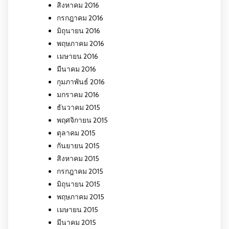
สิงหาคม 2016
กรกฎาคม 2016
มิถุนายน 2016
พฤษภาคม 2016
เมษายน 2016
มีนาคม 2016
กุมภาพันธ์ 2016
มกราคม 2016
ธันวาคม 2015
พฤศจิกายน 2015
ตุลาคม 2015
กันยายน 2015
สิงหาคม 2015
กรกฎาคม 2015
มิถุนายน 2015
พฤษภาคม 2015
เมษายน 2015
มีนาคม 2015