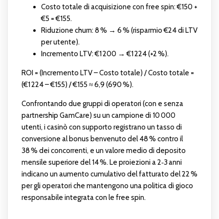
Costo totale di acquisizione con free spin: €150 +
€5 = €155.
Riduzione churn: 8 % → 6 % (risparmio €24 di LTV
per utente).
Incremento LTV: €1 200 → €1 224 (+2 %).
ROI = (Incremento LTV – Costo totale) / Costo totale =
(€1 224 – €155) / €155 ≈ 6,9 (690 %).
Confrontando due gruppi di operatori (con e senza
partnership GamCare) su un campione di 10 000
utenti, i casinò con supporto registrano un tasso di
conversione al bonus benvenuto del 48 % contro il
38 % dei concorrenti, e un valore medio di deposito
mensile superiore del 14 %. Le proiezioni a 2‑3 anni
indicano un aumento cumulativo del fatturato del 22 %
per gli operatori che mantengono una politica di gioco
responsabile integrata con le free spin.