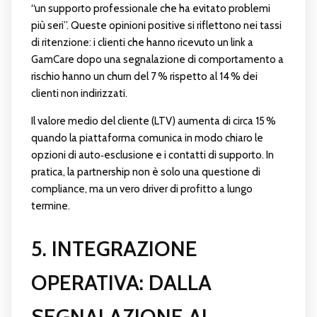
“un supporto professionale che ha evitato problemi
più seri”. Queste opinioni positive si riflettono nei tassi
di ritenzione: i clienti che hanno ricevuto un link a
GamCare dopo una segnalazione di comportamento a
rischio hanno un churn del 7 % rispetto al 14 % dei
clienti non indirizzati.
Il valore medio del cliente (LTV) aumenta di circa 15 %
quando la piattaforma comunica in modo chiaro le
opzioni di auto‑esclusione e i contatti di supporto. In
pratica, la partnership non è solo una questione di
compliance, ma un vero driver di profitto a lungo
termine.
5. INTEGRAZIONE
OPERATIVA: DALLA
SEGNALAZIONE AL