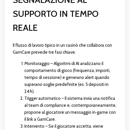
SUPPORTO IN TEMPO
REALE
Il flusso di lavoro tipico in un casinò che collabora con
GamCare prevede tre fasi chiave:
Monitoraggio – Algoritmi di AI analizzano il
comportamento di gioco (frequenza, importi,
tempo di sessione) e generano alert quando
superano soglie predefinite (es. 5 depositi in
24 h).
Trigger automatico – Il sistema invia una notifica
al team di compliance e, contemporaneamente,
propone al giocatore un messaggio in‑game con
il link a GamCare.
Intervento – Se il giocatore accetta, viene