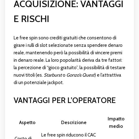
ACQUISIZIONE: VANTAGGI
E RISCHI
Le free spin sono crediti gratuiti che consentono di
girare i rulli di slot selezionate senza spendere denaro
reale, mantenendo però la possibilità di vincere premi
in denaro reale. La loro popolarità deriva da tre fattori:
la percezione di “gioco gratuito”, la possibilità di testare
nuovi titoli (es.
Starburst
o
Gonzo’s Quest
) e l’attrattiva
di un potenziale jackpot.
VANTAGGI PER L’OPERATORE
Impatto
Aspetto
Descrizione
medio
Le free spin riducono il CAC
Costo di