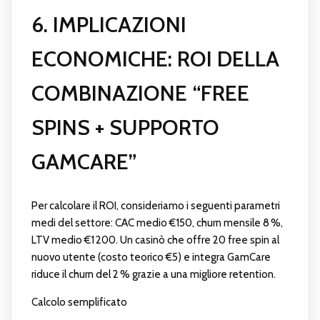
6. IMPLICAZIONI
ECONOMICHE: ROI DELLA
COMBINAZIONE “FREE
SPINS + SUPPORTO
GAMCARE”
Per calcolare il ROI, consideriamo i seguenti parametri
medi del settore: CAC medio €150, churn mensile 8 %,
LTV medio €1 200. Un casinò che offre 20 free spin al
nuovo utente (costo teorico €5) e integra GamCare
riduce il churn del 2 % grazie a una migliore retention.
Calcolo semplificato