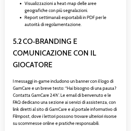
Visualizzazioni a heat‑map delle aree
geografiche con più segnalazioni.
Report settimanali esportabili in PDF per le
autorità di regolamentazione.
5.2 CO‑BRANDING E
COMUNICAZIONE CON IL
GIOCATORE
I messaggi in‑game includono un banner con il logo di
GamCare e un breve testo: “Hai bisogno di una pausa?
Contatta GamCare 24 h”. Le email di benvenuto e le
FAQ dedicano una sezione ai servizi di assistenza, con
link diretti al sito di GamCare e al portale informativo di
Filmpost, dove i lettori possono trovare ulteriori risorse
su scommesse online e pratiche responsabili.