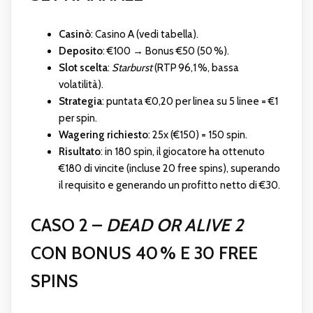
Casinò
: Casino A (vedi tabella).
Deposito
: €100 → Bonus €50 (50 %).
Slot scelta
:
Starburst
(RTP 96,1 %, bassa
volatilità).
Strategia
: puntata €0,20 per linea su 5 linee = €1
per spin.
Wagering richiesto
: 25x (€150) = 150 spin.
Risultato
: in 180 spin, il giocatore ha ottenuto
€180 di vincite (incluse 20 free spins), superando
il requisito e generando un profitto netto di €30.
CASO 2 –
DEAD OR ALIVE 2
CON BONUS 40 % E 30 FREE
SPINS