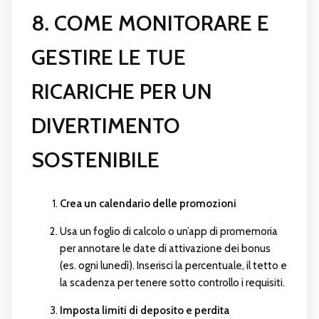
8. COME MONITORARE E
GESTIRE LE TUE
RICARICHE PER UN
DIVERTIMENTO
SOSTENIBILE
Crea un calendario delle promozioni
Usa un foglio di calcolo o un’app di promemoria
per annotare le date di attivazione dei bonus
(es. ogni lunedì). Inserisci la percentuale, il tetto e
la scadenza per tenere sotto controllo i requisiti.
Imposta limiti di deposito e perdita