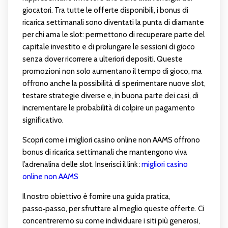
giocatori. Tra tutte le offerte disponibili, i bonus di
ricarica settimanali sono diventati la punta di diamante
per chi ama le slot: permettono di recuperare parte del
capitale investito e di prolungare le sessioni di gioco
senza dover ricorrere a ulteriori depositi. Queste
promozioni non solo aumentano il tempo di gioco, ma
offrono anche la possibilità di sperimentare nuove slot,
testare strategie diverse e, in buona parte dei casi, di
incrementare le probabilità di colpire un pagamento
significativo.
Scopri come i migliori casino online non AAMS offrono
bonus di ricarica settimanali che mantengono viva
l’adrenalina delle slot. Inserisci il link :
migliori casino
online non AAMS
Il nostro obiettivo è fornire una guida pratica,
passo‑passo, per sfruttare al meglio queste offerte. Ci
concentreremo su come individuare i siti più generosi,