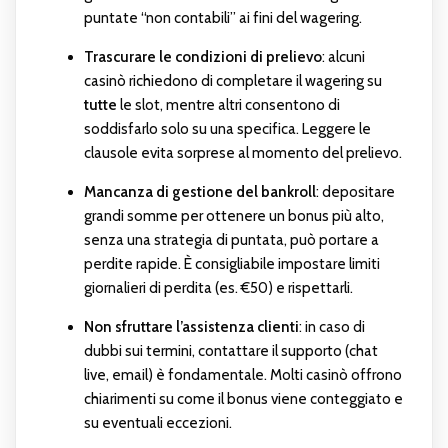
puntate “non contabili” ai fini del wagering.
Trascurare le condizioni di prelievo
: alcuni
casinò richiedono di completare il wagering su
tutte
le slot, mentre altri consentono di
soddisfarlo solo su una specifica. Leggere le
clausole evita sorprese al momento del prelievo.
Mancanza di gestione del bankroll
: depositare
grandi somme per ottenere un bonus più alto,
senza una strategia di puntata, può portare a
perdite rapide. È consigliabile impostare limiti
giornalieri di perdita (es. €50) e rispettarli.
Non sfruttare l’assistenza clienti
: in caso di
dubbi sui termini, contattare il supporto (chat
live, email) è fondamentale. Molti casinò offrono
chiarimenti su come il bonus viene conteggiato e
su eventuali eccezioni.