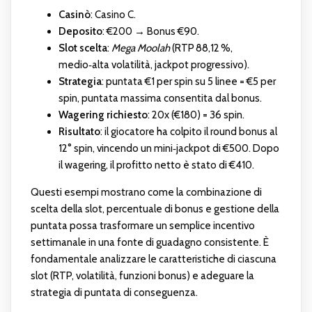
Casinò
: Casino C.
Deposito
: €200 → Bonus €90.
Slot scelta
:
Mega Moolah
(RTP 88,12 %,
medio‑alta volatilità, jackpot progressivo).
Strategia
: puntata €1 per spin su 5 linee = €5 per
spin, puntata massima consentita dal bonus.
Wagering richiesto
: 20x (€180) = 36 spin.
Risultato
: il giocatore ha colpito il round bonus al
12° spin, vincendo un mini‑jackpot di €500. Dopo
il wagering, il profitto netto è stato di €410.
Questi esempi mostrano come la combinazione di
scelta della slot, percentuale di bonus e gestione della
puntata possa trasformare un semplice incentivo
settimanale in una fonte di guadagno consistente. È
fondamentale analizzare le caratteristiche di ciascuna
slot (RTP, volatilità, funzioni bonus) e adeguare la
strategia di puntata di conseguenza.