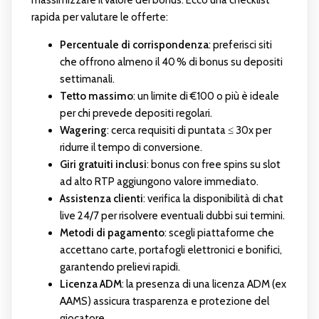
rapida per valutare le offerte:
Percentuale di corrispondenza
: preferisci siti
che offrono almeno il 40 % di bonus su depositi
settimanali.
Tetto massimo
: un limite di €100 o più è ideale
per chi prevede depositi regolari.
Wagering
: cerca requisiti di puntata ≤ 30x per
ridurre il tempo di conversione.
Giri gratuiti inclusi
: bonus con free spins su slot
ad alto RTP aggiungono valore immediato.
Assistenza clienti
: verifica la disponibilità di chat
live 24/7 per risolvere eventuali dubbi sui termini.
Metodi di pagamento
: scegli piattaforme che
accettano carte, portafogli elettronici e bonifici,
garantendo prelievi rapidi.
Licenza ADM
: la presenza di una licenza ADM (ex
AAMS) assicura trasparenza e protezione del
giocatore.