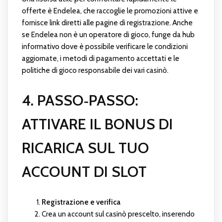
offerte è Endelea, che raccoglie le promozioni attive e
fornisce link diretti alle pagine di registrazione. Anche
se Endelea non è un operatore di gioco, funge da hub
informativo dove è possibile verificare le condizioni
aggiornate, i metodi di pagamento accettati e le
politiche di gioco responsabile dei vari casinò.
4. PASSO‑PASSO:
ATTIVARE IL BONUS DI
RICARICA SUL TUO
ACCOUNT DI SLOT
Registrazione e verifica
Crea un account sul casinò prescelto, inserendo