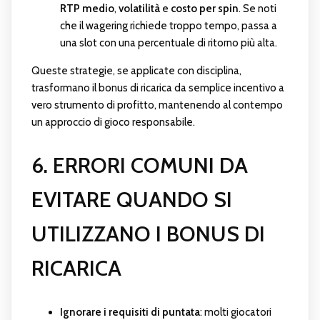
RTP medio
,
volatilità
e
costo per spin
. Se noti
che il wagering richiede troppo tempo, passa a
una slot con una percentuale di ritorno più alta.
Queste strategie, se applicate con disciplina,
trasformano il bonus di ricarica da semplice incentivo a
vero strumento di profitto, mantenendo al contempo
un approccio di gioco responsabile.
6. ERRORI COMUNI DA
EVITARE QUANDO SI
UTILIZZANO I BONUS DI
RICARICA
Ignorare i requisiti di puntata
: molti giocatori