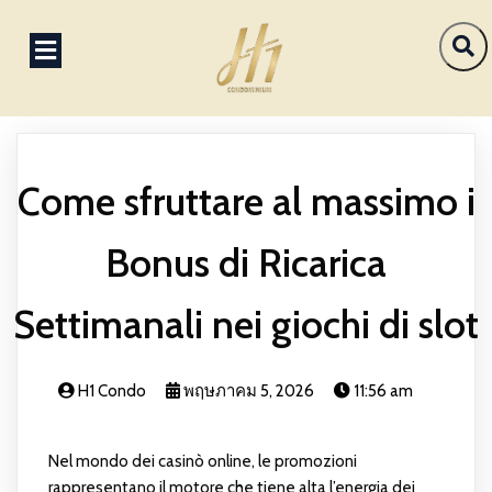
Come sfruttare al massimo i
Bonus di Ricarica
Settimanali nei giochi di slot
H1 Condo
พฤษภาคม 5, 2026
11:56 am
Nel mondo dei casinò online, le promozioni
rappresentano il motore che tiene alta l’energia dei