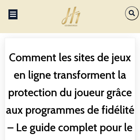
Comment les sites de jeux
en ligne transforment la
protection du joueur grâce
aux programmes de fidélité
– Le guide complet pour le