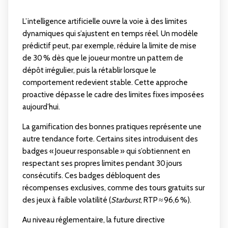
L’intelligence artificielle ouvre la voie à des limites
dynamiques qui s’ajustent en temps réel. Un modèle
prédictif peut, par exemple, réduire la limite de mise
de 30 % dès que le joueur montre un pattern de
dépôt irrégulier, puis la rétablir lorsque le
comportement redevient stable. Cette approche
proactive dépasse le cadre des limites fixes imposées
aujourd’hui.
La gamification des bonnes pratiques représente une
autre tendance forte. Certains sites introduisent des
badges « Joueur responsable » qui s’obtiennent en
respectant ses propres limites pendant 30 jours
consécutifs. Ces badges débloquent des
récompenses exclusives, comme des tours gratuits sur
des jeux à faible volatilité (
Starburst
, RTP ≈ 96,6 %).
Au niveau réglementaire, la future directive