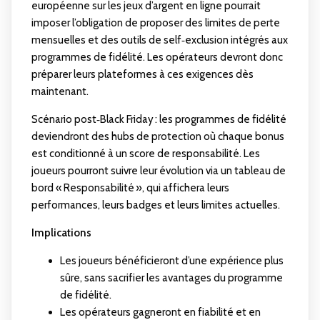
européenne sur les jeux d’argent en ligne pourrait
imposer l’obligation de proposer des limites de perte
mensuelles et des outils de self‑exclusion intégrés aux
programmes de fidélité. Les opérateurs devront donc
préparer leurs plateformes à ces exigences dès
maintenant.
Scénario post‑Black Friday : les programmes de fidélité
deviendront des hubs de protection où chaque bonus
est conditionné à un score de responsabilité. Les
joueurs pourront suivre leur évolution via un tableau de
bord « Responsabilité », qui affichera leurs
performances, leurs badges et leurs limites actuelles.
Implications
Les joueurs bénéficieront d’une expérience plus
sûre, sans sacrifier les avantages du programme
de fidélité.
Les opérateurs gagneront en fiabilité et en