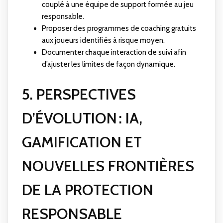
couplé à une équipe de support formée au jeu
responsable.
Proposer des programmes de coaching gratuits
aux joueurs identifiés à risque moyen.
Documenter chaque interaction de suivi afin
d’ajuster les limites de façon dynamique.
5. PERSPECTIVES
D’ÉVOLUTION : IA,
GAMIFICATION ET
NOUVELLES FRONTIÈRES
DE LA PROTECTION
RESPONSABLE