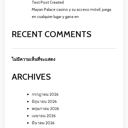
Test Post Created
Mayan Palace casino y su acceso móvil: juega
en cualquier lugar y gana en
RECENT COMMENTS
ไม่มีความเห็นที่จะแสดง
ARCHIVES
กรกฎาคม 2026
มิถุนายน 2026
พฤษภาคม 2026
เมษายน 2026
มีนาคม 2026