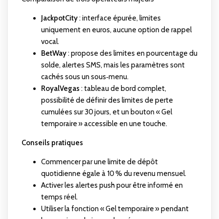
JackpotCity
: interface épurée, limites
uniquement en euros, aucune option de rappel
vocal.
BetWay
: propose des limites en pourcentage du
solde, alertes SMS, mais les paramètres sont
cachés sous un sous‑menu.
RoyalVegas
: tableau de bord complet,
possibilité de définir des limites de perte
cumulées sur 30 jours, et un bouton « Gel
temporaire » accessible en une touche.
Conseils pratiques
Commencer par une limite de dépôt
quotidienne égale à 10 % du revenu mensuel.
Activer les alertes push pour être informé en
temps réel.
Utiliser la fonction « Gel temporaire » pendant