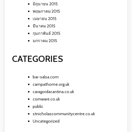
มิถุนายน 2015
พฤษภาคม 2015
เมษายน 2015
มีนาคม 2015
กุมภาพันธ์ 2015
มกราคม 2015
CATEGORIES
bar-salsa.com
campathome.org.uk
caragordacantina.co.uk
cornware.co.uk
public
stnicholascommunitycentre.co.uk
Uncategorized