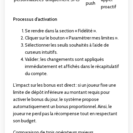
push
proactif
Processus d’activation
Se rendre dans la section « Fidélité ».
Cliquer sur le bouton « Paramétrer mes limites ».
Sélectionner les seuils souhaités à l’aide de
curseurs intuitifs.
Valider ; les changements sont appliqués
immédiatement et affichés dans le récapitulatif
du compte.
L’impact sur les bonus est direct : si un joueur fixe une
limite de dépôt inférieure au montant requis pour
activer le bonus du jour, le système propose
automatiquement un bonus proportionnel. Ainsi, le
joueur ne perd pas la récompense tout en respectant
son budget.
Comparaison de trois opérateurs majeurs