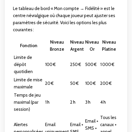
Le tableau de bord « Mon compte → Fidélité » est le
centre névralgique où chaque joueur peut ajuster ses
paramètres de sécurité. Voici les options les plus
courantes :
Niveau
Niveau
Niveau
Niveau
Fonction
Bronze
Argent
Or
Platine
Limite de
dépôt
100 €
250 €
500 €
1 000 €
quotidien
Limite de mise
20 €
50 €
100 €
200 €
maximale
Temps de jeu
maximal (par
1 h
2 h
3 h
4 h
session)
Tous les
Email +
Alertes
Email
Email +
canaux +
SMS +
personnalisées
uniquement
SMS
appel