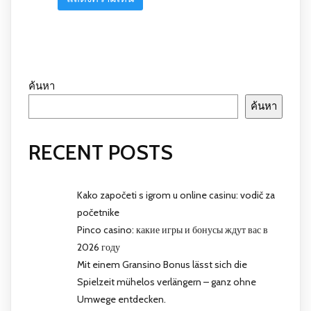
ค้นหา
ค้นหา
RECENT POSTS
Kako započeti s igrom u online casinu: vodič za
početnike
Pinco casino: какие игры и бонусы ждут вас в
2026 году
Mit einem Gransino Bonus lässt sich die
Spielzeit mühelos verlängern – ganz ohne
Umwege entdecken.