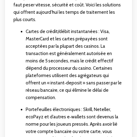
faut peser vitesse, sécurité et coût. Voici les solutions
qui offrent aujourd’hui les temps de traitement les
plus courts.
Cartes de crédit/débit instantanées : Visa,
MasterCard et les cartes prépayées sont
acceptées par la plupart des casinos. La
transaction est généralement autorisée en
moins de 5 secondes, mais le crédit effectif
dépend du processeur du casino. Certaines
plateformes utilisent des agrégateurs qui
offrent un « instant‑deposit » sans passer par le
réseau bancaire, ce qui élimine le délai de
compensation.
Portefeuilles électroniques : Skrill, Neteller,
ecoPayz et d’autres e‑wallets sont devenus la
norme pour les joueurs pressés. Après avoir lié
votre compte bancaire ou votre carte, vous