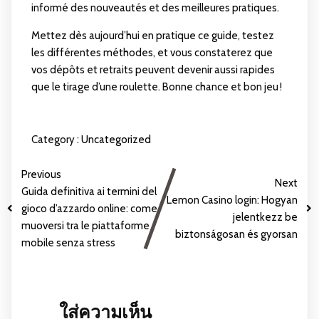
informé des nouveautés et des meilleures pratiques.
Mettez dès aujourd’hui en pratique ce guide, testez
les différentes méthodes, et vous constaterez que
vos dépôts et retraits peuvent devenir aussi rapides
que le tirage d’une roulette. Bonne chance et bon jeu !
Category :
Uncategorized
Previous
Next
Guida definitiva ai termini del
Lemon Casino login: Hogyan
gioco d’azzardo online: come
jelentkezz be
muoversi tra le piattaforme
biztonságosan és gyorsan
mobile senza stress
ใส่ความเห็น