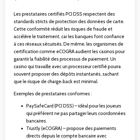
Les prestataires certifiés PCI DSS respectent des
standards stricts de protection des données de carte.
Cette conformité réduit les risques de fraude et
accélère le traitement, car les banques font confiance
à ces réseaux sécurisés. De même, les organismes de
certification comme eCOGRA audient les casinos pour
garantir la fiabilité des processus de paiement. Un
casino qui travaille avec un processeur certifié pourra
souvent proposer des dépôts instantanés, sachant
que le risque de charge‑back est minimal.
Exemples de prestataires conformes :
PaySafeCard (PCI DSS) – idéal pour les joueurs
qui préfèrent ne pas partager leurs coordonnées
bancaires.
Trustly (eCOGRA) – propose des paiements
directs depuis le compte bancaire avec