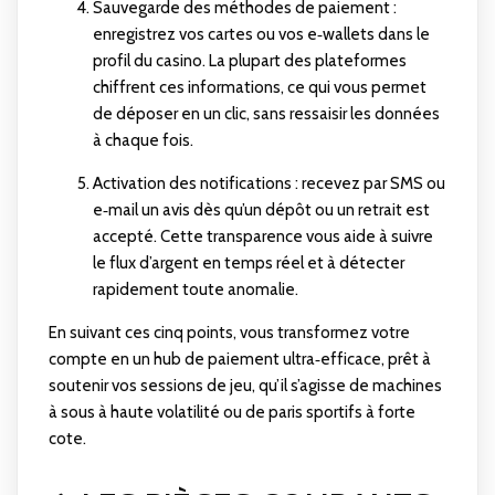
Sauvegarde des méthodes de paiement :
enregistrez vos cartes ou vos e‑wallets dans le
profil du casino. La plupart des plateformes
chiffrent ces informations, ce qui vous permet
de déposer en un clic, sans ressaisir les données
à chaque fois.
Activation des notifications : recevez par SMS ou
e‑mail un avis dès qu’un dépôt ou un retrait est
accepté. Cette transparence vous aide à suivre
le flux d’argent en temps réel et à détecter
rapidement toute anomalie.
En suivant ces cinq points, vous transformez votre
compte en un hub de paiement ultra‑efficace, prêt à
soutenir vos sessions de jeu, qu’il s’agisse de machines
à sous à haute volatilité ou de paris sportifs à forte
cote.