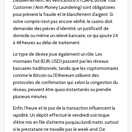
Deuxièmement, les vérifications KYC/AML (Know Your
Customer / Anti‑Money Laundering) sont obligatoires
pour prévenir la fraude et le blanchiment d’argent. Si
votre compte n’est pas encore vérifié, le casino doit
demander des pièces d’identité, un justificatif de
domicile ou même un relevé bancaire, ce qui ajoute 24
à 48 heures au délai de traitement.
Le type de devise joue également un rôle. Les
monnaies fiat (EUR, USD) passent par les réseaux
bancaires traditionnels, tandis que les cryptomonnaies
comme le Bitcoin ou l’Ethereum utilisent des
protocoles de confirmation qui, selon la congestion du
réseau, peuvent être quasi‑instantanés ou prendre
plusieurs minutes.
Enfin, l’heure et le jour de la transaction influencent la
rapidité. Un dépôt effectué le vendredi soir risque
d’être mis en file d’attente jusqu’au lundi matin, surtout
si le prestataire ne travaille pas le week‑end. De